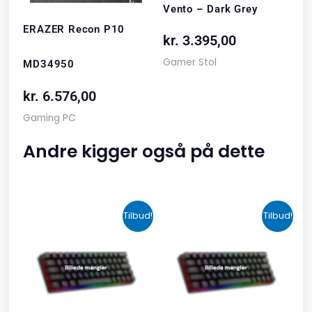
Vento – Dark Grey
ERAZER Recon P10
kr.
3.395,00
Gamer Stol
MD34950
kr.
6.576,00
Gaming PC
Andre kigger også på dette
Den
Den
Den
Den
Tilbud!
Tilbud!
oprindelige
aktuelle
oprindelige
aktuelle
pris
pris
pris
pris
var:
er:
var:
er:
kr. 2.190,00.
kr. 1.465,00.
kr. 599,00.
kr. 399,00.