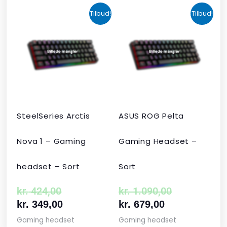
Den
Den
Den
Den
Tilbud!
Tilbud!
oprindelige
aktuelle
aktuelle
oprindelige
pris
pris
pris
pris
var:
er:
er:
var:
kr. 424,00.
kr. 349,00.
kr. 679,00.
kr. 1.090,00
SteelSeries Arctis
ASUS ROG Pelta
Nova 1 – Gaming
Gaming Headset –
headset – Sort
Sort
kr.
424,00
kr.
1.090,00
kr.
349,00
kr.
679,00
Gaming headset
Gaming headset