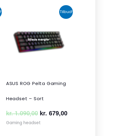
n
Den
Den
!
Tilbud!
uelle
oprindelige
aktuelle
s
pris
pris
var:
er:
 349,00.
kr. 1.090,00.
kr. 679,00.
ASUS ROG Pelta Gaming
Headset – Sort
kr.
1.090,00
kr.
679,00
Gaming headset