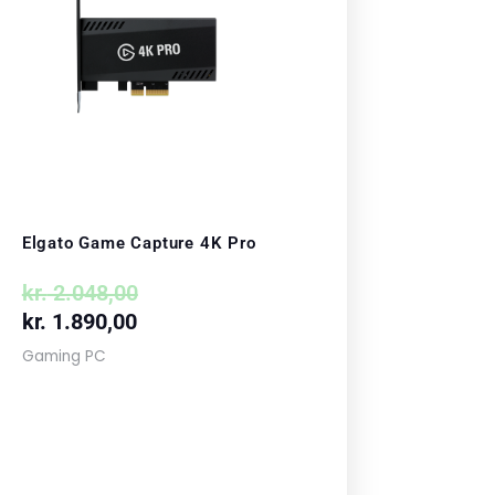
kr. 1.890,00.
kr. 2.048,00.
Elgato Game Capture 4K Pro
kr.
2.048,00
kr.
1.890,00
Gaming PC