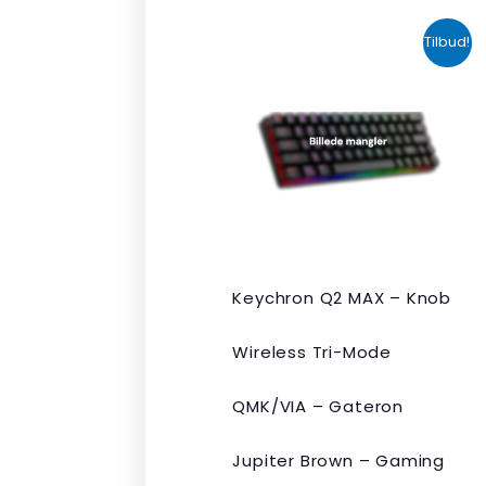
Den
Den
Tilbud!
oprindelige
aktuelle
pris
pris
var:
er:
kr. 2.190,00.
kr. 1.465,00.
Keychron Q2 MAX – Knob
Wireless Tri-Mode
QMK/VIA – Gateron
Jupiter Brown – Gaming