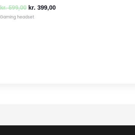
kr.
599,00
kr.
399,00
Gaming headset