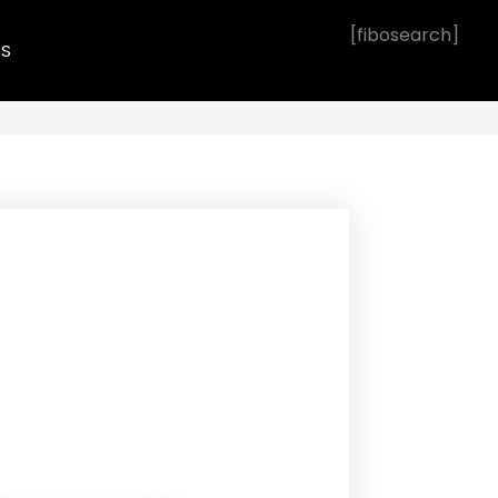
[fibosearch]
OS