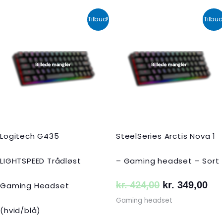
Den
Den
Den
De
Tilbud!
Tilbud
oprindelige
aktuelle
oprindelige
akt
pris
pris
pris
pri
var:
er:
var:
er:
kr. 599,00.
kr. 399,00.
kr. 424,00.
kr.
Logitech G435
SteelSeries Arctis Nova 1
LIGHTSPEED Trådløst
– Gaming headset – Sort
kr.
424,00
kr.
349,00
Gaming Headset
Gaming headset
(hvid/blå)