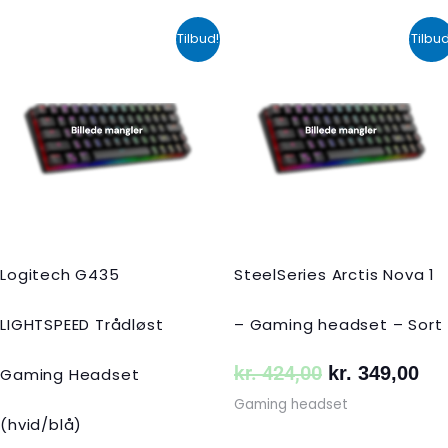
Den
Den
Den
De
Tilbud!
Tilbud
oprindelige
aktuelle
oprindelige
akt
pris
pris
pris
pri
var:
er:
var:
er:
kr. 599,00.
kr. 399,00.
kr. 424,00.
kr.
Logitech G435
SteelSeries Arctis Nova 1
LIGHTSPEED Trådløst
– Gaming headset – Sort
kr.
424,00
kr.
349,00
Gaming Headset
Gaming headset
(hvid/blå)