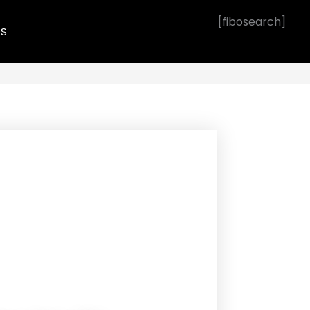
[fibosearch]
OS