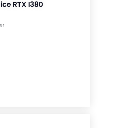
ice RTX I380
er