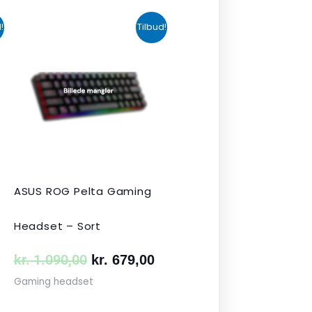
n
Den
Den
!
Tilbud!
uelle
oprindelige
aktuelle
s
pris
pris
var:
er:
 349,00.
kr. 1.090,00.
kr. 679,00.
ASUS ROG Pelta Gaming
Headset – Sort
kr.
1.090,00
kr.
679,00
Gaming headset