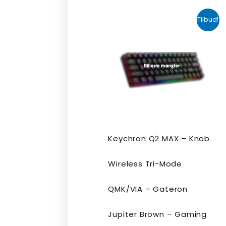
Den
Den
Tilbud!
oprindelige
aktuelle
pris
pris
var:
er:
kr. 2.190,00.
kr. 1.465,00.
Keychron Q2 MAX – Knob
Wireless Tri-Mode
QMK/VIA – Gateron
Jupiter Brown – Gaming