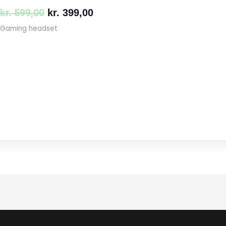
kr.
599,00
kr.
399,00
Gaming headset