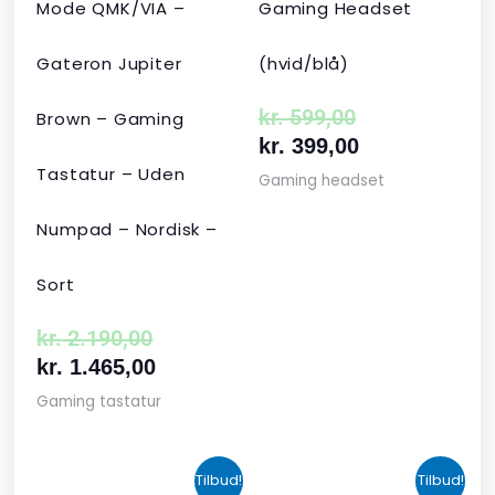
Mode QMK/VIA –
Gaming Headset
Gateron Jupiter
(hvid/blå)
kr.
599,00
Brown – Gaming
kr.
399,00
Tastatur – Uden
Gaming headset
Numpad – Nordisk –
Sort
kr.
2.190,00
kr.
1.465,00
Gaming tastatur
Den
Den
Den
Den
Tilbud!
Tilbud!