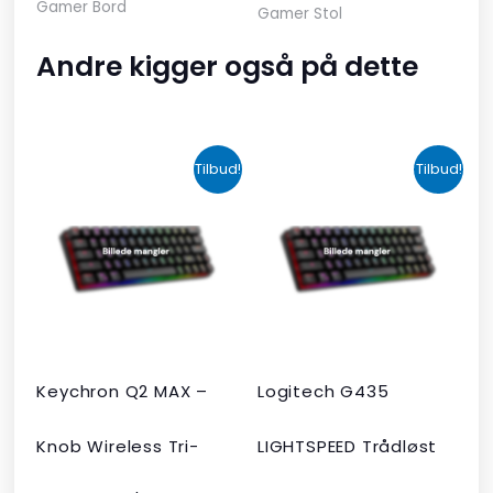
Gamer Bord
Gamer Stol
Andre kigger også på dette
Den
Den
Den
Den
Tilbud!
Tilbud!
oprindelige
aktuelle
oprindelige
aktuelle
pris
pris
pris
pris
var:
er:
var:
er:
kr. 2.190,00.
kr. 1.465,00.
kr. 599,00.
kr. 399,00.
Keychron Q2 MAX –
Logitech G435
Knob Wireless Tri-
LIGHTSPEED Trådløst