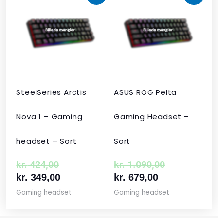
oprindelige
aktuelle
aktuelle
oprindelige
pris
pris
pris
pris
var:
er:
er:
var:
kr. 424,00.
kr. 349,00.
kr. 679,00.
kr. 1.090,00
SteelSeries Arctis
ASUS ROG Pelta
Nova 1 – Gaming
Gaming Headset –
headset – Sort
Sort
kr.
424,00
kr.
1.090,00
kr.
349,00
kr.
679,00
Gaming headset
Gaming headset