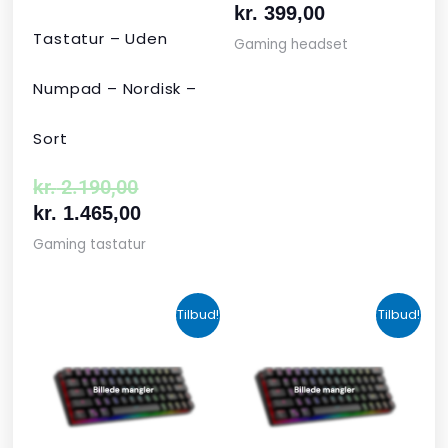
kr.
399,00
Tastatur – Uden
Gaming headset
Numpad – Nordisk –
Sort
kr.
2.190,00
kr.
1.465,00
Gaming tastatur
Den
Den
Den
Den
Tilbud!
Tilbud!
oprindelige
aktuelle
aktuelle
oprindelige
pris
pris
pris
pris
var:
er:
er:
var:
kr. 424,00.
kr. 349,00.
kr. 679,00.
kr. 1.090,00