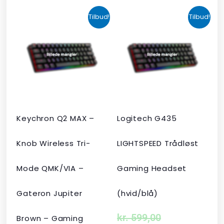
Den
Den
Den
Den
Tilbud!
Tilbud!
oprindelige
aktuelle
oprindelige
aktuelle
pris
pris
pris
pris
var:
er:
var:
er:
kr. 2.190,00.
kr. 1.465,00.
kr. 599,00.
kr. 399,00.
Keychron Q2 MAX –
Logitech G435
Knob Wireless Tri-
LIGHTSPEED Trådløst
Mode QMK/VIA –
Gaming Headset
Gateron Jupiter
(hvid/blå)
kr.
599,00
Brown – Gaming