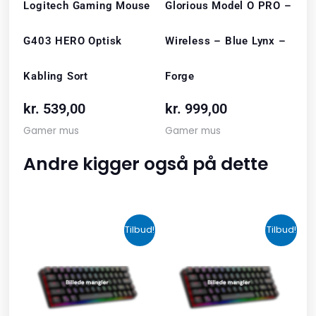
Logitech Gaming Mouse
Glorious Model O PRO –
G403 HERO Optisk
Wireless – Blue Lynx –
Kabling Sort
Forge
kr.
539,00
kr.
999,00
Gamer mus
Gamer mus
Andre kigger også på dette
Den
Den
Den
Den
Tilbud!
Tilbud!
oprindelige
aktuelle
oprindelige
aktuelle
pris
pris
pris
pris
var:
er:
var:
er:
kr. 2.190,00.
kr. 1.465,00.
kr. 599,00.
kr. 399,00.