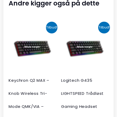
Andre kigger også på dette
Den
Den
Den
Den
Tilbud!
Tilbud!
oprindelige
aktuelle
oprindelige
aktuelle
pris
pris
pris
pris
var:
er:
var:
er:
kr. 2.190,00.
kr. 1.465,00.
kr. 599,00.
kr. 399,00.
Keychron Q2 MAX –
Logitech G435
Knob Wireless Tri-
LIGHTSPEED Trådløst
Mode QMK/VIA –
Gaming Headset