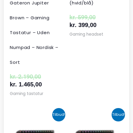
Gateron Jupiter
(hvid/blå)
kr.
599,00
Brown – Gaming
kr.
399,00
Tastatur – Uden
Gaming headset
Numpad – Nordisk –
Sort
kr.
2.190,00
kr.
1.465,00
Gaming tastatur
Den
Den
Den
Den
Tilbud!
Tilbud!
oprindelige
aktuelle
aktuelle
oprindelige
pris
pris
pris
pris