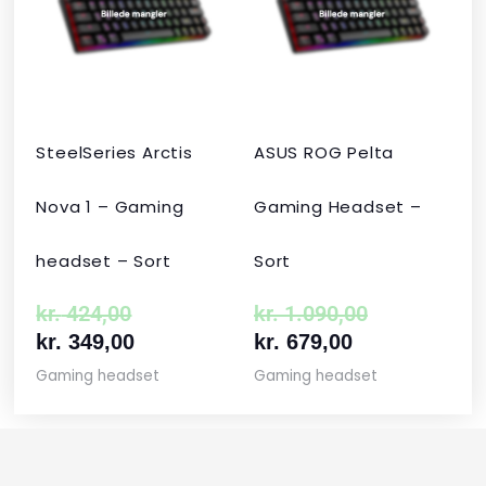
var:
er:
er:
var:
kr. 424,00.
kr. 349,00.
kr. 679,00.
kr. 1.090,00
SteelSeries Arctis
ASUS ROG Pelta
Nova 1 – Gaming
Gaming Headset –
headset – Sort
Sort
kr.
424,00
kr.
1.090,00
kr.
349,00
kr.
679,00
Gaming headset
Gaming headset