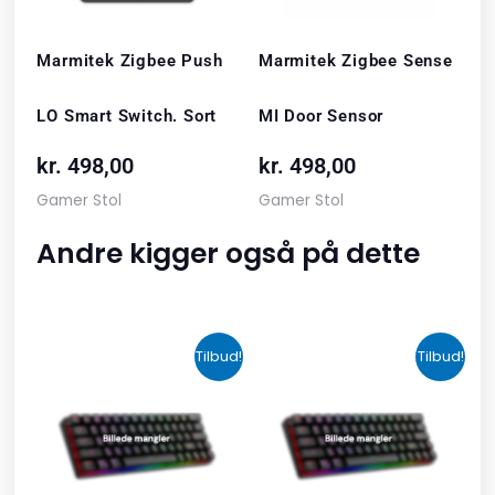
Marmitek Zigbee Push
Marmitek Zigbee Sense
LO Smart Switch. Sort
MI Door Sensor
kr.
498,00
kr.
498,00
Gamer Stol
Gamer Stol
Andre kigger også på dette
Den
Den
Den
Den
Tilbud!
Tilbud!
oprindelige
aktuelle
oprindelige
aktuelle
pris
pris
pris
pris
var:
er:
var:
er:
kr. 2.190,00.
kr. 1.465,00.
kr. 599,00.
kr. 399,00.