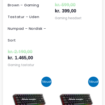
kr.
599,00
Brown – Gaming
kr.
399,00
Tastatur – Uden
Gaming headset
Numpad – Nordisk –
Sort
kr.
2.190,00
kr.
1.465,00
Gaming tastatur
Den
Den
Den
Den
Tilbud!
Tilbud!
oprindelige
aktuelle
aktuelle
oprindelige
pris
pris
pris
pris
var:
er:
er:
var: