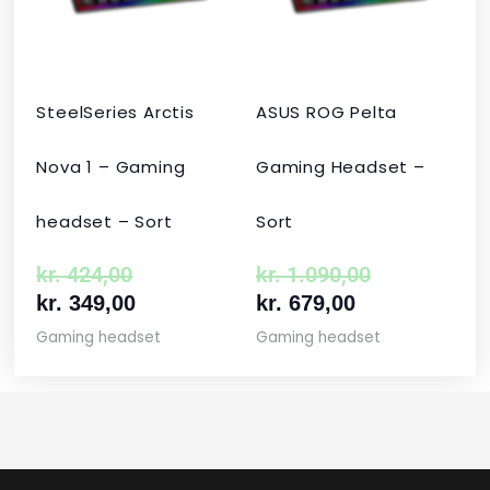
kr. 424,00.
kr. 349,00.
kr. 679,00.
kr. 1.090,00
SteelSeries Arctis
ASUS ROG Pelta
Nova 1 – Gaming
Gaming Headset –
headset – Sort
Sort
kr.
424,00
kr.
1.090,00
kr.
349,00
kr.
679,00
Gaming headset
Gaming headset