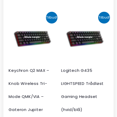
Den
Den
Den
Den
Tilbud!
Tilbud!
oprindelige
aktuelle
oprindelige
aktuelle
pris
pris
pris
pris
var:
er:
var:
er:
kr. 2.190,00.
kr. 1.465,00.
kr. 599,00.
kr. 399,00.
Keychron Q2 MAX –
Logitech G435
Knob Wireless Tri-
LIGHTSPEED Trådløst
Mode QMK/VIA –
Gaming Headset
Gateron Jupiter
(hvid/blå)