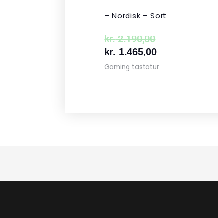
– Nordisk – Sort
kr.
2.190,00
kr.
1.465,00
Gaming tastatur