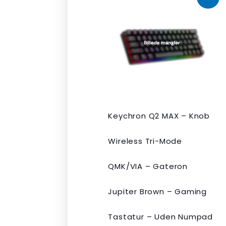
oprindelige
aktuelle
pris
pris
var:
er:
kr. 2.190,00.
kr. 1.465,00.
Keychron Q2 MAX – Knob
Wireless Tri-Mode
QMK/VIA – Gateron
Jupiter Brown – Gaming
Tastatur – Uden Numpad