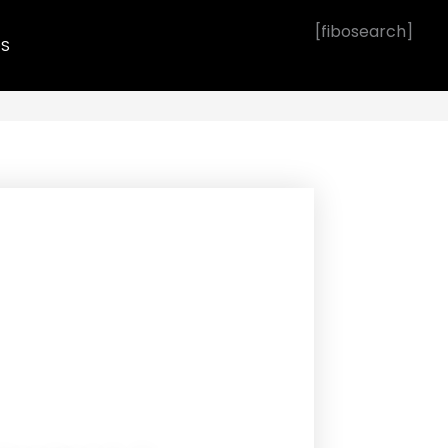
[fibosearch]
OS