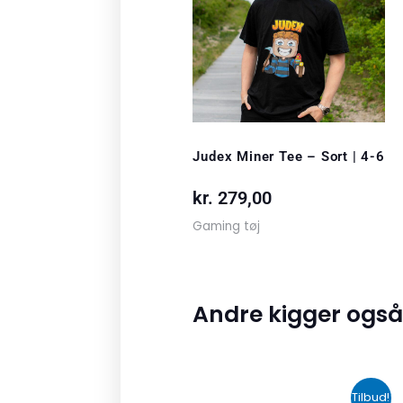
Judex Miner Tee – Sort | 4-6
kr.
279,00
Gaming tøj
Andre kigger også
Den
Den
Tilbud!