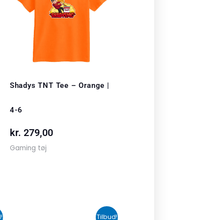
Shadys TNT Tee – Orange |
4-6
kr.
279,00
Gaming tøj
n
Den
Den
!
Tilbud!