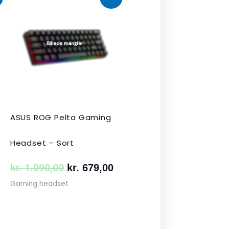
uelle
oprindelige
aktuelle
s
pris
pris
var:
er:
 349,00.
kr. 1.090,00.
kr. 679,00.
ASUS ROG Pelta Gaming
Headset – Sort
kr.
1.090,00
kr.
679,00
Gaming headset