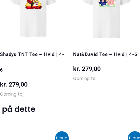
Shadys TNT Tee – Hvid | 4-
Nat&David Tee – Hvid | 4-6
kr.
279,00
6
Gaming tøj
kr.
279,00
Gaming tøj
 på dette
Den
Den
Den
De
Tilbud!
Tilbud