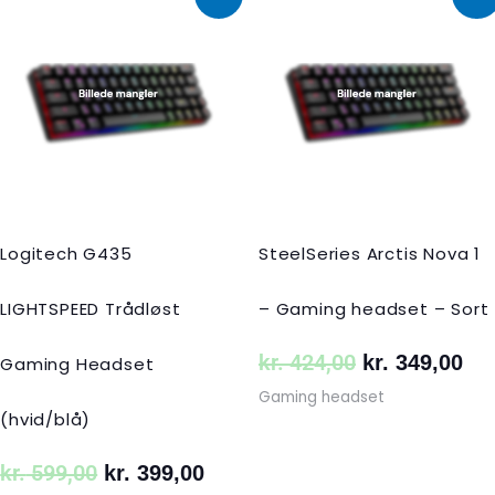
oprindelige
aktuelle
oprindelige
akt
pris
pris
pris
pri
var:
er:
var:
er:
kr. 599,00.
kr. 399,00.
kr. 424,00.
kr.
Logitech G435
SteelSeries Arctis Nova 1
LIGHTSPEED Trådløst
– Gaming headset – Sort
kr.
424,00
kr.
349,00
Gaming Headset
Gaming headset
(hvid/blå)
kr.
599,00
kr.
399,00