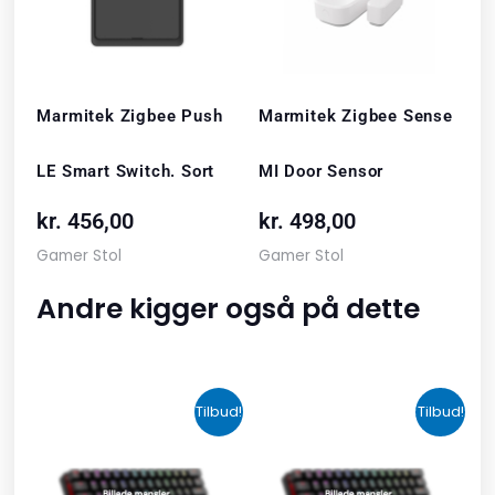
Marmitek Zigbee Push
Marmitek Zigbee Sense
LE Smart Switch. Sort
MI Door Sensor
kr.
456,00
kr.
498,00
Gamer Stol
Gamer Stol
Andre kigger også på dette
Den
Den
Den
Den
Tilbud!
Tilbud!
oprindelige
aktuelle
oprindelige
aktuelle
pris
pris
pris
pris
var:
er:
var:
er: