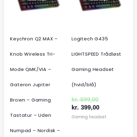
kr. 2.190,00.
kr. 1.465,00.
kr. 599,00.
kr. 399,00.
Keychron Q2 MAX –
Logitech G435
Knob Wireless Tri-
LIGHTSPEED Trådløst
Mode QMK/VIA –
Gaming Headset
Gateron Jupiter
(hvid/blå)
kr.
599,00
Brown – Gaming
kr.
399,00
Tastatur – Uden
Gaming headset
Numpad – Nordisk –