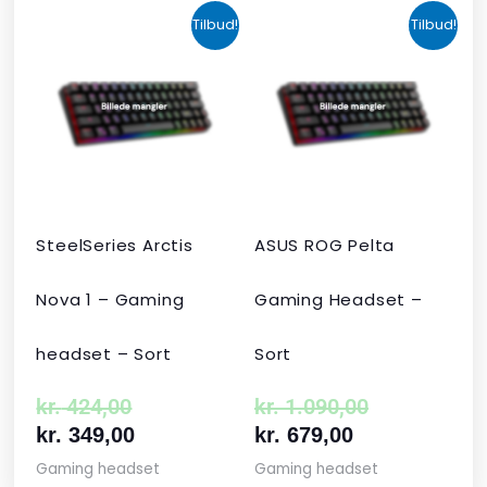
Den
Den
Den
Den
Tilbud!
Tilbud!
oprindelige
aktuelle
aktuelle
oprindelige
pris
pris
pris
pris
var:
er:
er:
var:
kr. 424,00.
kr. 349,00.
kr. 679,00.
kr. 1.090,00
SteelSeries Arctis
ASUS ROG Pelta
Nova 1 – Gaming
Gaming Headset –
headset – Sort
Sort
kr.
424,00
kr.
1.090,00
kr.
349,00
kr.
679,00
Gaming headset
Gaming headset