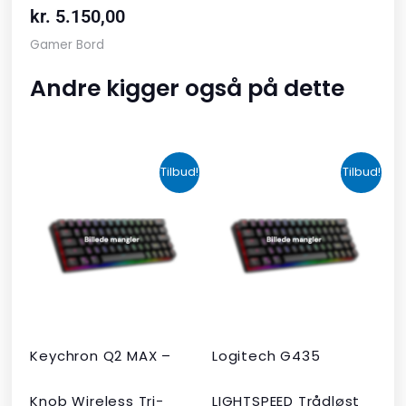
kr.
5.150,00
Gamer Bord
Andre kigger også på dette
Den
Den
Den
Den
Tilbud!
Tilbud!
oprindelige
aktuelle
oprindelige
aktuelle
pris
pris
pris
pris
var:
er:
var:
er:
kr. 2.190,00.
kr. 1.465,00.
kr. 599,00.
kr. 399,00.
Keychron Q2 MAX –
Logitech G435
Knob Wireless Tri-
LIGHTSPEED Trådløst