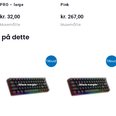
PRO – large
Pink
kr.
32,00
kr.
267,00
Musemåtte
Musemåtte
 på dette
Den
Den
Den
De
Tilbud!
Tilbud
oprindelige
aktuelle
oprindelige
akt
pris
pris
pris
pri
var:
er:
var:
er:
kr. 599,00.
kr. 399,00.
kr. 424,00.
kr.