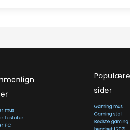
Populær
mmenlign
sider
ser
Gaming mus
r mus
Gaming stol
r tastatur
Bedste gaming
r PC
headset i 2021