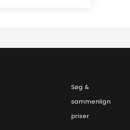
e
Søg &
sammenlign
priser