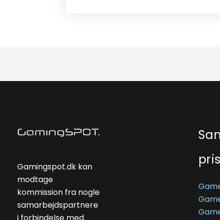
Sa
pri
Gamingspot.dk kan
modtage
Game
kommission fra nogle
Game
samarbejdspartnere
Game
i forbindelse med