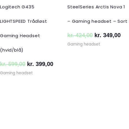
Logitech G435
SteelSeries Arctis Nova 1
LIGHTSPEED Trådløst
– Gaming headset – Sort
kr.
424,00
kr.
349,00
Gaming Headset
Gaming headset
(hvid/blå)
kr.
599,00
kr.
399,00
Gaming headset