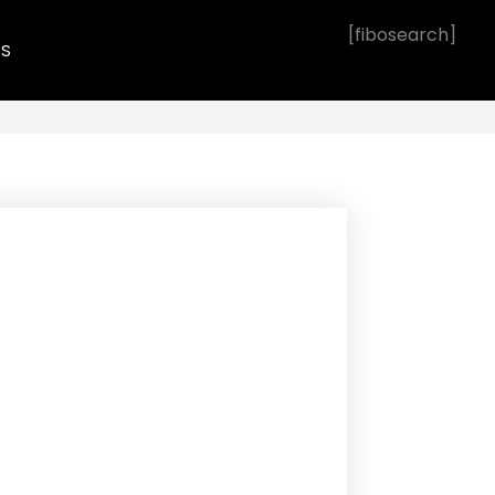
[fibosearch]
OS