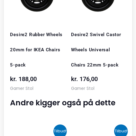
Desire2 Rubber Wheels
Desire2 Swivel Castor
20mm for IKEA Chairs
Wheels Universal
5-pack
Chairs 22mm 5-pack
kr.
188,00
kr.
176,00
Gamer Stol
Gamer Stol
Andre kigger også på dette
Den
Den
Den
Den
Tilbud!
Tilbud!