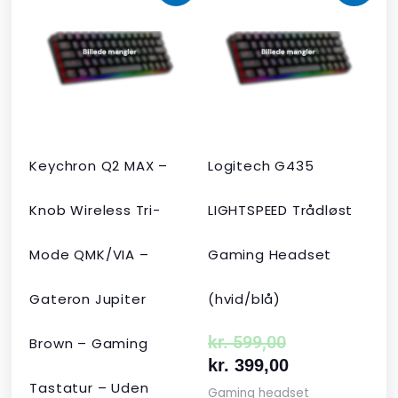
oprindelige
aktuelle
oprindelige
aktuelle
pris
pris
pris
pris
var:
er:
var:
er:
kr. 2.190,00.
kr. 1.465,00.
kr. 599,00.
kr. 399,00.
Keychron Q2 MAX –
Logitech G435
Knob Wireless Tri-
LIGHTSPEED Trådløst
Mode QMK/VIA –
Gaming Headset
Gateron Jupiter
(hvid/blå)
kr.
599,00
Brown – Gaming
kr.
399,00
Tastatur – Uden
Gaming headset