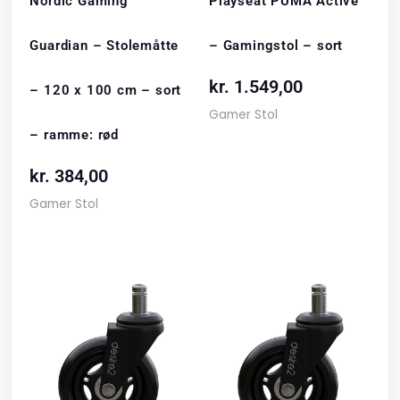
Nordic Gaming
Playseat PUMA Active
Guardian – Stolemåtte
– Gamingstol – sort
kr.
1.549,00
– 120 x 100 cm – sort
Gamer Stol
– ramme: rød
kr.
384,00
Gamer Stol