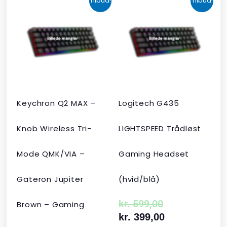
Tilbud!
Tilbud!
oprindelige
aktuelle
oprindelige
aktuelle
pris
pris
pris
pris
var:
er:
var:
er:
kr. 2.190,00.
kr. 1.465,00.
kr. 599,00.
kr. 399,00.
Keychron Q2 MAX –
Logitech G435
Knob Wireless Tri-
LIGHTSPEED Trådløst
Mode QMK/VIA –
Gaming Headset
Gateron Jupiter
(hvid/blå)
kr.
599,00
Brown – Gaming
kr.
399,00