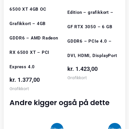
6500 XT 4GB OC
Edition – grafikkort –
Grafikkort – 4GB
GF RTX 3050 – 6 GB
GDDR6 – AMD Radeon
GDDR6 – PCIe 4.0 –
RX 6500 XT – PCI
DVI, HDMI, DisplayPort
Express 4.0
kr.
1.423,00
Grafikkort
kr.
1.377,00
Grafikkort
Andre kigger også på dette
Den
Den
Den
Den