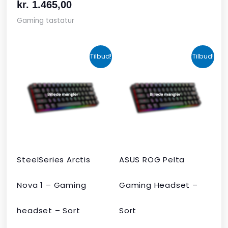
kr.
1.465,00
Gaming tastatur
Den
Den
Den
Den
Tilbud!
Tilbud!
oprindelige
aktuelle
aktuelle
oprindelige
pris
pris
pris
pris
var:
er:
er:
var:
kr. 424,00.
kr. 349,00.
kr. 679,00.
kr. 1.090,00
SteelSeries Arctis
ASUS ROG Pelta
Nova 1 – Gaming
Gaming Headset –
headset – Sort
Sort