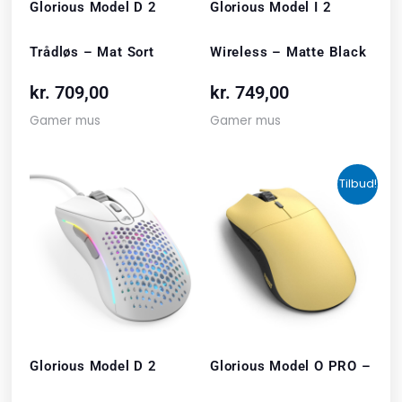
Glorious Model D 2
Glorious Model I 2
Trådløs – Mat Sort
Wireless – Matte Black
kr.
709,00
kr.
749,00
Gamer mus
Gamer mus
Den
Den
Tilbud!
oprindelige
akt
pris
pris
var:
er:
kr. 999,00.
kr. 
Glorious Model D 2
Glorious Model O PRO –