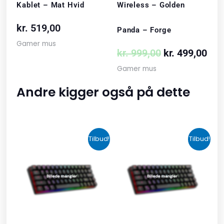
Kablet – Mat Hvid
Wireless – Golden
kr.
519,00
Panda – Forge
Gamer mus
kr.
999,00
kr.
499,00
Gamer mus
Andre kigger også på dette
Den
Den
Den
Den
Tilbud!
Tilbud!
oprindelige
aktuelle
oprindelige
aktuelle
pris
pris
pris
pris
var:
er:
var:
er:
kr. 2.190,00.
kr. 1.465,00.
kr. 599,00.
kr. 399,00.