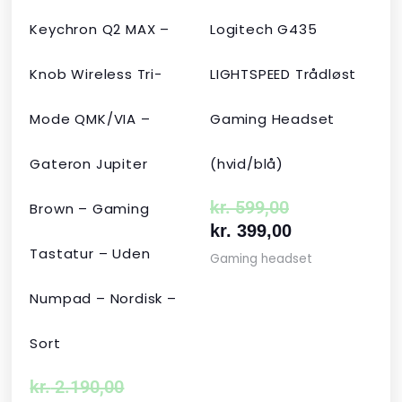
Keychron Q2 MAX –
Logitech G435
Knob Wireless Tri-
LIGHTSPEED Trådløst
Mode QMK/VIA –
Gaming Headset
Gateron Jupiter
(hvid/blå)
kr.
599,00
Brown – Gaming
kr.
399,00
Tastatur – Uden
Gaming headset
Numpad – Nordisk –
Sort
kr.
2.190,00