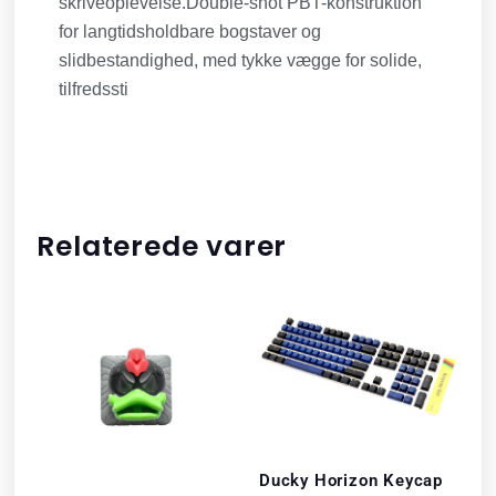
skriveoplevelse.Double-shot PBT-konstruktion
for langtidsholdbare bogstaver og
slidbestandighed, med tykke vægge for solide,
tilfredssti
Relaterede varer
Ducky Horizon Keycap