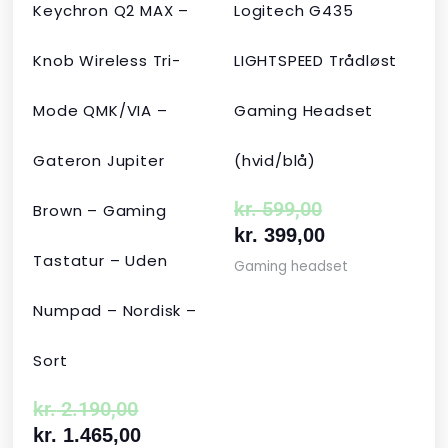
Keychron Q2 MAX –
Logitech G435
Knob Wireless Tri-
LIGHTSPEED Trådløst
Mode QMK/VIA –
Gaming Headset
Gateron Jupiter
(hvid/blå)
kr.
599,00
Brown – Gaming
kr.
399,00
Tastatur – Uden
Gaming headset
Numpad – Nordisk –
Sort
kr.
2.190,00
kr.
1.465,00