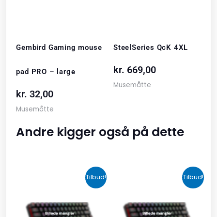
Gembird Gaming mouse
SteelSeries QcK 4XL
kr.
669,00
pad PRO – large
Musemåtte
kr.
32,00
Musemåtte
Andre kigger også på dette
Den
Den
Den
Den
Tilbud!
Tilbud!
oprindelige
aktuelle
oprindelige
aktuelle
pris
pris
pris
pris
var:
er:
var:
er: