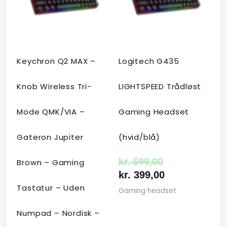
kr. 2.190,00.
kr. 1.465,00.
kr. 599,00.
kr. 399,00.
Keychron Q2 MAX –
Logitech G435
Knob Wireless Tri-
LIGHTSPEED Trådløst
Mode QMK/VIA –
Gaming Headset
Gateron Jupiter
(hvid/blå)
kr.
599,00
Brown – Gaming
kr.
399,00
Tastatur – Uden
Gaming headset
Numpad – Nordisk –