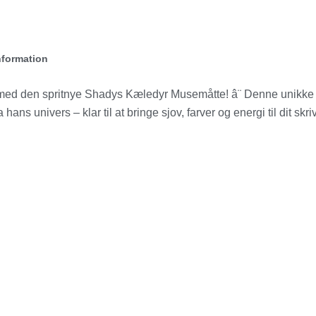
nformation
med den spritnye Shadys Kæledyr Musemåtte! â¨ Denne unikke
hans univers – klar til at bringe sjov, farver og energi til dit skr