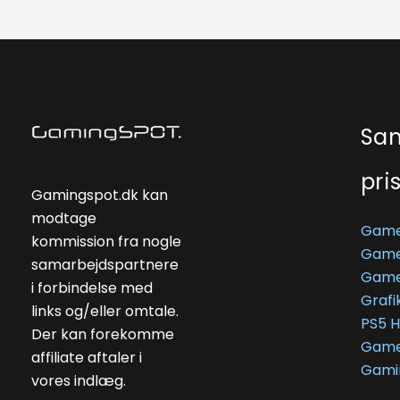
Sa
pri
Gamingspot.dk kan
modtage
Game
kommission fra nogle
Game
samarbejdspartnere
Game
i forbindelse med
Grafi
links og/eller omtale.
PS5 
Der kan forekomme
Game
affiliate aftaler i
Gami
vores indlæg.