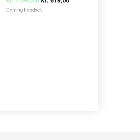
kr.
1.090,00
kr.
679,00
Gaming headset