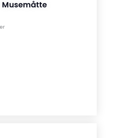
r Musemåtte
er