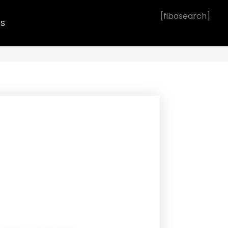
[fibosearch]
OS