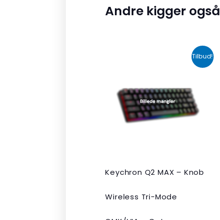
Andre kigger også
Den
Den
Tilbud!
oprindelige
aktuelle
pris
pris
var:
er:
kr. 2.190,00.
kr. 1.465,00.
Keychron Q2 MAX – Knob
Wireless Tri-Mode