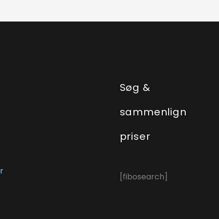
e
Søg &
sammenlign
priser
r
[fibosearch]