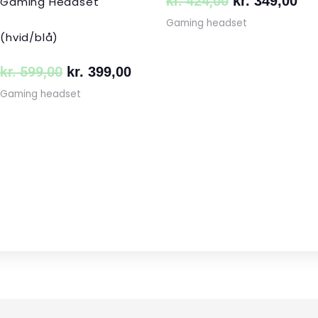
kr.
424,00
kr.
349,00
Gaming Headset
Gaming headset
(hvid/blå)
kr.
599,00
kr.
399,00
Gaming headset