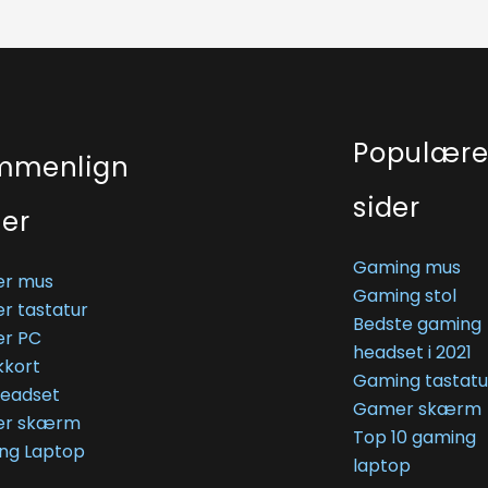
Populær
mmenlign
sider
ser
Gaming mus
r mus
Gaming stol
r tastatur
Bedste gaming
r PC
headset i 2021
kkort
Gaming tastatu
Headset
Gamer skærm
r skærm
Top 10 gaming
ng Laptop
laptop