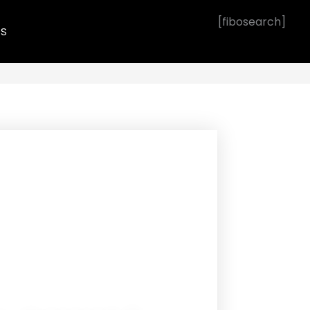
[fibosearch]
OS