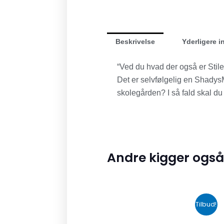
Beskrivelse
Yderligere i
“Ved du hvad der også er Stile
Det er selvfølgelig en Shadys
skolegården? I så fald skal du
Andre kigger også
Den
Den
Tilbud!
oprindelige
aktuelle