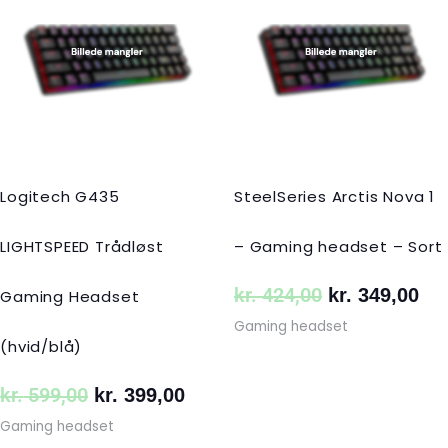
pris
pris
pris
pri
var:
er:
var:
er:
kr. 599,00.
kr. 399,00.
kr. 424,00.
kr.
Logitech G435
SteelSeries Arctis Nova 1
LIGHTSPEED Trådløst
– Gaming headset – Sort
kr.
424,00
kr.
349,00
Gaming Headset
Gaming headset
(hvid/blå)
kr.
599,00
kr.
399,00
Gaming headset