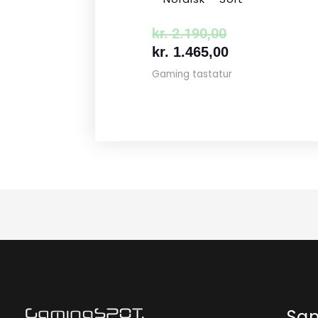
kr.
2.190,00
kr.
1.465,00
Gaming tastatur
Sa