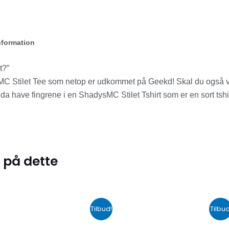
nformation
t?”
MC Stilet Tee som netop er udkommet på Geekd! Skal du også væ
 da have fingrene i en ShadysMC Stilet Tshirt som er en sort tsh
 på dette
Den
Den
Den
De
Tilbud!
Tilbud
oprindelige
aktuelle
oprindelige
akt