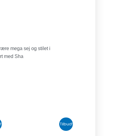
re mega sej og stilet i
irt med Sha
n
Den
Den
!
Tilbud!
uelle
oprindelige
aktuelle