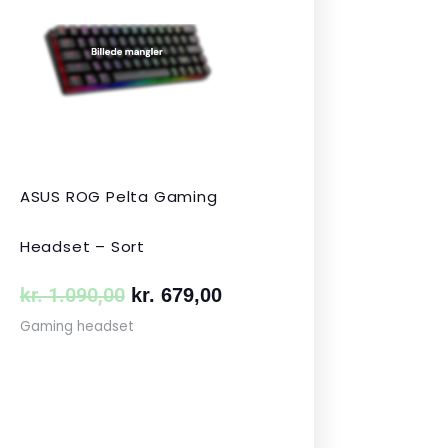
s
pris
pris
var:
er:
 349,00.
kr. 1.090,00.
kr. 679,00.
ASUS ROG Pelta Gaming
Headset – Sort
kr.
1.090,00
kr.
679,00
Gaming headset