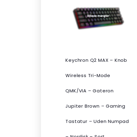
pris
pris
var:
er:
kr. 2.190,00.
kr. 1.465,00.
Keychron Q2 MAX – Knob
Wireless Tri-Mode
QMK/VIA – Gateron
Jupiter Brown – Gaming
Tastatur – Uden Numpad
– Nordisk – Sort