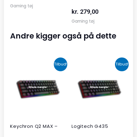
Gaming tøj
kr.
279,00
Gaming tøj
Andre kigger også på dette
Den
Den
Den
Den
Tilbud!
Tilbud!
oprindelige
aktuelle
oprindelige
aktuelle
pris
pris
pris
pris
var:
er:
var:
er:
kr. 2.190,00.
kr. 1.465,00.
kr. 599,00.
kr. 399,00.
Keychron Q2 MAX –
Logitech G435