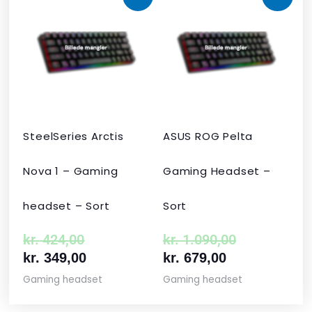
oprindelige
aktuelle
aktuelle
oprindelige
pris
pris
pris
pris
var:
er:
er:
var:
kr. 424,00.
kr. 349,00.
kr. 679,00.
kr. 1.090,00
SteelSeries Arctis
ASUS ROG Pelta
Nova 1 – Gaming
Gaming Headset –
headset – Sort
Sort
kr.
424,00
kr.
1.090,00
kr.
349,00
kr.
679,00
Gaming headset
Gaming headset