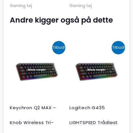
Gaming tøj
Gaming tøj
Andre kigger også på dette
Den
Den
Den
Den
Tilbud!
Tilbud!
oprindelige
aktuelle
oprindelige
aktuelle
pris
pris
pris
pris
var:
er:
var:
er:
kr. 2.190,00.
kr. 1.465,00.
kr. 599,00.
kr. 399,00.
Keychron Q2 MAX –
Logitech G435
Knob Wireless Tri-
LIGHTSPEED Trådløst