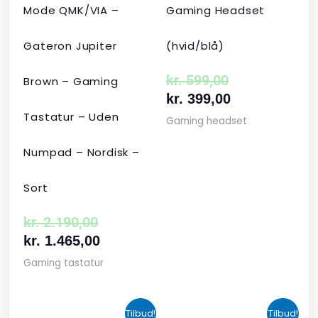
Mode QMK/VIA –
Gaming Headset
Gateron Jupiter
(hvid/blå)
kr.
599,00
Brown – Gaming
kr.
399,00
Tastatur – Uden
Gaming headset
Numpad – Nordisk –
Sort
kr.
2.190,00
kr.
1.465,00
Gaming tastatur
Den
Den
Den
Den
Tilbud!
Tilbud!