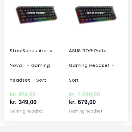
pris
pris
pris
pris
var:
er:
er:
var:
kr. 424,00.
kr. 349,00.
kr. 679,00.
kr. 1.090,00
SteelSeries Arctis
ASUS ROG Pelta
Nova 1 – Gaming
Gaming Headset –
headset – Sort
Sort
kr.
424,00
kr.
1.090,00
kr.
349,00
kr.
679,00
Gaming headset
Gaming headset