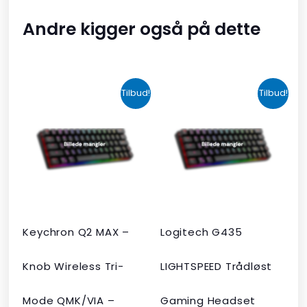
Andre kigger også på dette
Den
Den
Den
Den
Tilbud!
Tilbud!
oprindelige
aktuelle
oprindelige
aktuelle
pris
pris
pris
pris
var:
er:
var:
er:
kr. 2.190,00.
kr. 1.465,00.
kr. 599,00.
kr. 399,00.
Keychron Q2 MAX –
Logitech G435
Knob Wireless Tri-
LIGHTSPEED Trådløst
Mode QMK/VIA –
Gaming Headset