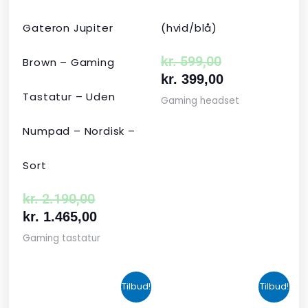
Gateron Jupiter
(hvid/blå)
kr.
599,00
Brown – Gaming
kr.
399,00
Tastatur – Uden
Gaming headset
Numpad – Nordisk –
Sort
kr.
2.190,00
kr.
1.465,00
Gaming tastatur
Den
Den
Den
Den
Tilbud!
Tilbud!
oprindelige
aktuelle
aktuelle
oprindelige