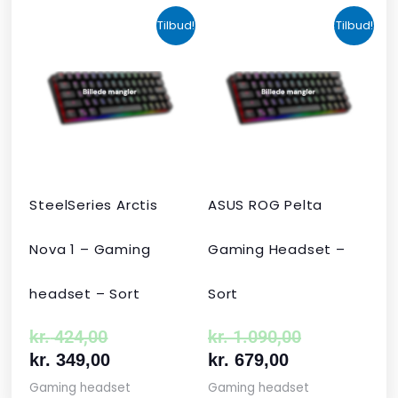
Den
Den
Den
Den
Tilbud!
Tilbud!
oprindelige
aktuelle
aktuelle
oprindelige
pris
pris
pris
pris
var:
er:
er:
var:
kr. 424,00.
kr. 349,00.
kr. 679,00.
kr. 1.090,00
SteelSeries Arctis
ASUS ROG Pelta
Nova 1 – Gaming
Gaming Headset –
headset – Sort
Sort
kr.
424,00
kr.
1.090,00
kr.
349,00
kr.
679,00
Gaming headset
Gaming headset