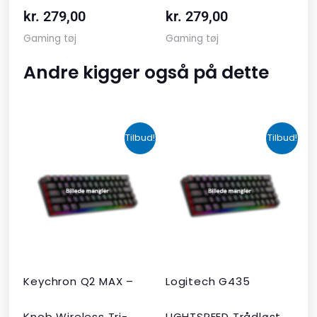
kr.
279,00
kr.
279,00
Gaming tøj
Gaming tøj
Andre kigger også på dette
Den
Den
Den
Den
Tilbud!
Tilbud!
oprindelige
aktuelle
oprindelige
aktuelle
pris
pris
pris
pris
var:
er:
var:
er:
kr. 2.190,00.
kr. 1.465,00.
kr. 599,00.
kr. 399,00.
Keychron Q2 MAX –
Logitech G435
Knob Wireless Tri-
LIGHTSPEED Trådløst