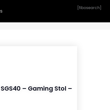
[fibosearch]
OS
r SGS40 – Gaming Stol –