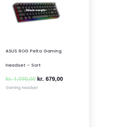
var:
er:
 349,00.
kr. 1.090,00.
kr. 679,00.
ASUS ROG Pelta Gaming
Headset – Sort
kr.
1.090,00
kr.
679,00
Gaming headset