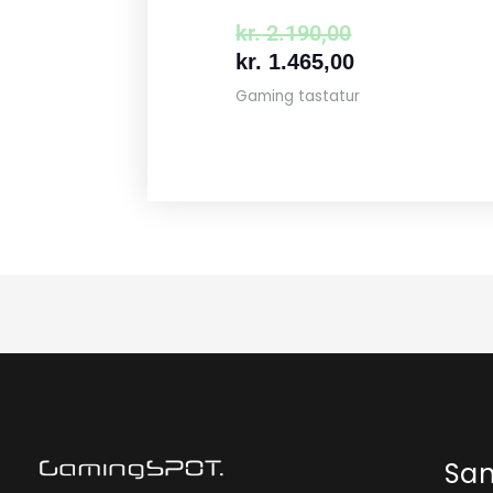
kr.
2.190,00
kr.
1.465,00
Gaming tastatur
Sa