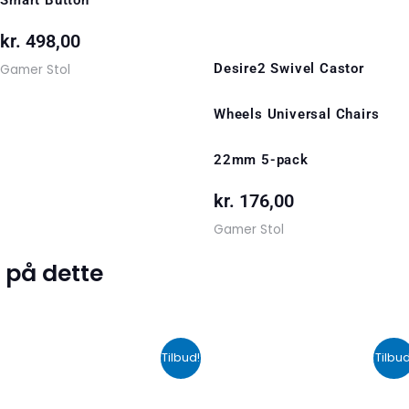
kr.
498,00
Desire2 Swivel Castor
Gamer Stol
Wheels Universal Chairs
22mm 5-pack
kr.
176,00
Gamer Stol
 på dette
Den
Den
Den
De
Tilbud!
Tilbud
oprindelige
aktuelle
oprindelige
akt
pris
pris
pris
pri