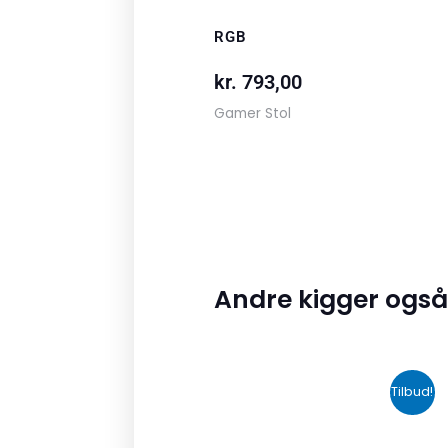
RGB
kr.
793,00
Gamer Stol
Andre kigger også
Den
Den
Tilbud!
oprindelige
aktuelle
pris
pris