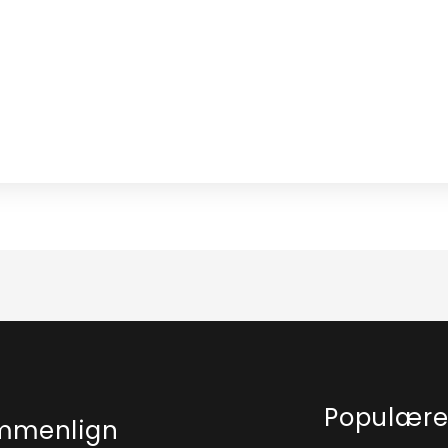
Populær
mmenlign