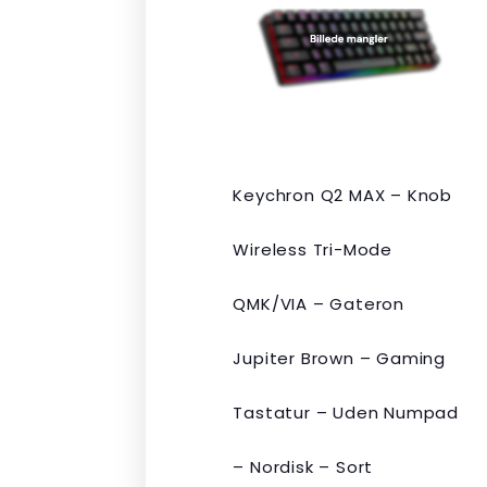
var:
er:
kr. 2.190,00.
kr. 1.465,00.
Keychron Q2 MAX – Knob
Wireless Tri-Mode
QMK/VIA – Gateron
Jupiter Brown – Gaming
Tastatur – Uden Numpad
– Nordisk – Sort