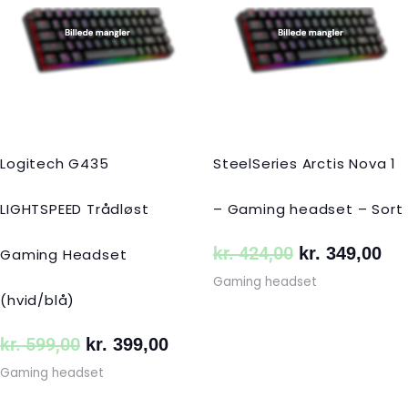
var:
er:
var:
er:
kr. 599,00.
kr. 399,00.
kr. 424,00.
kr.
Logitech G435
SteelSeries Arctis Nova 1
LIGHTSPEED Trådløst
– Gaming headset – Sort
kr.
424,00
kr.
349,00
Gaming Headset
Gaming headset
(hvid/blå)
kr.
599,00
kr.
399,00
Gaming headset