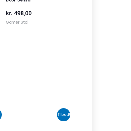
kr.
498,00
Gamer Stol
n
Den
Den
!
Tilbud!
uelle
oprindelige
aktuelle
s
pris
pris