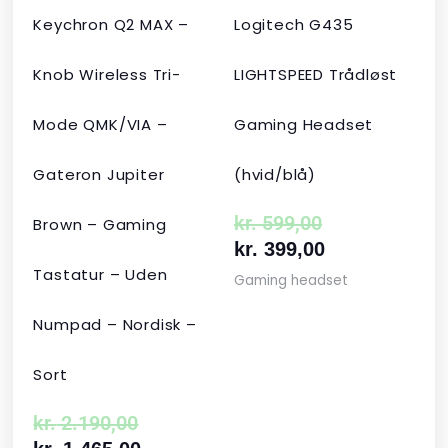
Keychron Q2 MAX –
Logitech G435
Knob Wireless Tri-
LIGHTSPEED Trådløst
Mode QMK/VIA –
Gaming Headset
Gateron Jupiter
(hvid/blå)
kr.
599,00
Brown – Gaming
kr.
399,00
Tastatur – Uden
Gaming headset
Numpad – Nordisk –
Sort
kr.
2.190,00