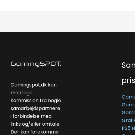
Sa
pri
Gamingspot.dk kan
modtage
Game
kommission fra nogle
Game
samarbejdspartnere
Game
i forbindelse med
Grafi
links og/eller omtale.
PS5 
Der kan forekomme