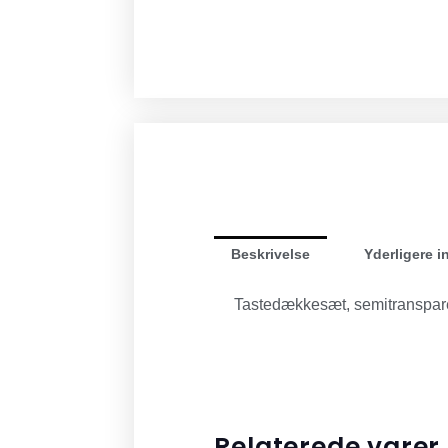
Beskrivelse
Yderligere i
Tastedækkesæt, semitranspare
Relaterede varer