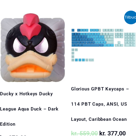
Den
Den
Tilbud
oprindelige
akt
pris
pris
var:
er:
kr. 559,00.
kr. 
Glorious GPBT Keycaps –
Ducky x Hotkeys Ducky
114 PBT Caps, ANSI, US
League Aqua Duck – Dark
Layout, Caribbean Ocean
Edition
kr.
559,00
kr.
377,00