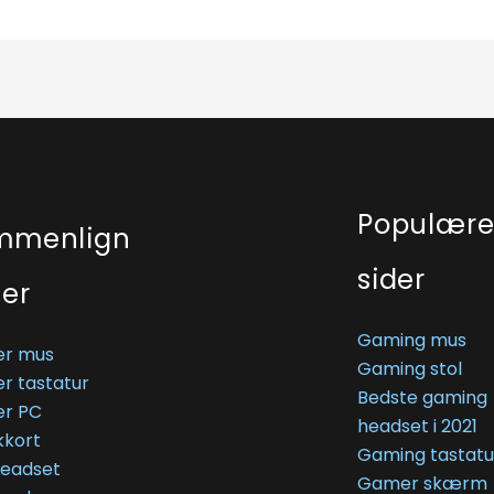
Populær
mmenlign
sider
ser
Gaming mus
r mus
Gaming stol
r tastatur
Bedste gaming
r PC
headset i 2021
kkort
Gaming tastatu
Headset
Gamer skærm