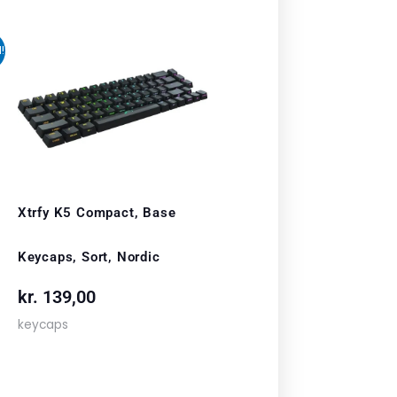
!
uelle
377,00.
Xtrfy K5 Compact, Base
Keycaps, Sort, Nordic
kr.
139,00
keycaps