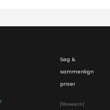
e
Søg &
sammenlign
priser
r
[fibosearch]