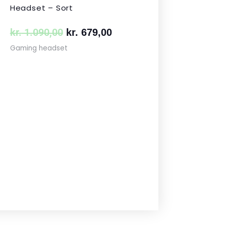
Headset – Sort
kr.
1.090,00
kr.
679,00
Gaming headset