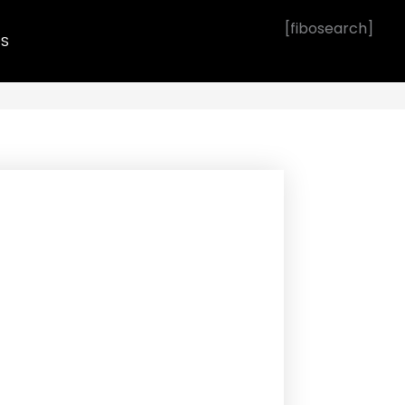
[fibosearch]
OS