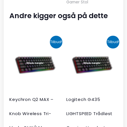
Gamer Stol
Andre kigger også på dette
Den
Den
Den
Den
Tilbud!
Tilbud!
oprindelige
aktuelle
oprindelige
aktuelle
pris
pris
pris
pris
var:
er:
var:
er:
kr. 2.190,00.
kr. 1.465,00.
kr. 599,00.
kr. 399,00.
Keychron Q2 MAX –
Logitech G435
Knob Wireless Tri-
LIGHTSPEED Trådløst