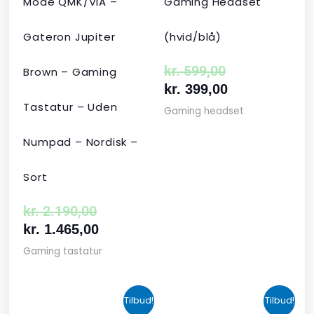
Mode QMK/VIA –
Gaming Headset
Gateron Jupiter
(hvid/blå)
kr.
599,00
Brown – Gaming
kr.
399,00
Tastatur – Uden
Gaming headset
Numpad – Nordisk –
Sort
kr.
2.190,00
kr.
1.465,00
Gaming tastatur
Den
Den
Den
Den
Tilbud!
Tilbud!