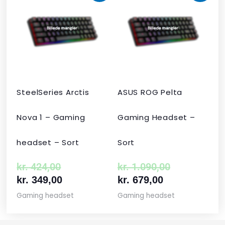
oprindelige
aktuelle
aktuelle
oprindelige
pris
pris
pris
pris
var:
er:
er:
var:
kr. 424,00.
kr. 349,00.
kr. 679,00.
kr. 1.090,00
SteelSeries Arctis
ASUS ROG Pelta
Nova 1 – Gaming
Gaming Headset –
headset – Sort
Sort
kr.
424,00
kr.
1.090,00
kr.
349,00
kr.
679,00
Gaming headset
Gaming headset