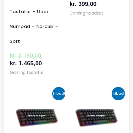
kr.
399,00
Tastatur – Uden
Gaming headset
Numpad – Nordisk –
Sort
kr.
2.190,00
kr.
1.465,00
Gaming tastatur
Den
Den
Den
Den
Tilbud!
Tilbud!
oprindelige
aktuelle
aktuelle
oprindelige
pris
pris
pris
pris
var:
er:
er:
var:
kr. 424,00.
kr. 349,00.
kr. 679,00.
kr. 1.090,00