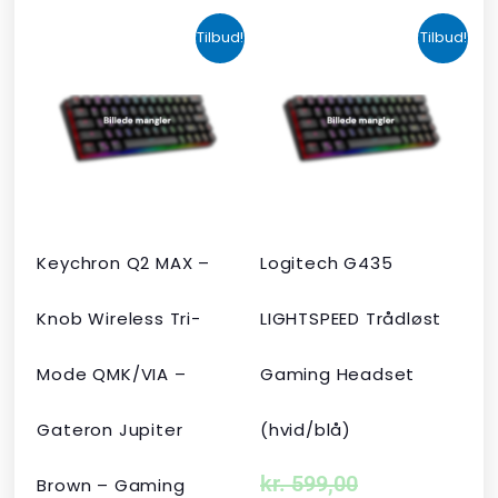
Den
Den
Den
Den
Tilbud!
Tilbud!
oprindelige
aktuelle
oprindelige
aktuelle
pris
pris
pris
pris
var:
er:
var:
er:
kr. 2.190,00.
kr. 1.465,00.
kr. 599,00.
kr. 399,00.
Keychron Q2 MAX –
Logitech G435
Knob Wireless Tri-
LIGHTSPEED Trådløst
Mode QMK/VIA –
Gaming Headset
Gateron Jupiter
(hvid/blå)
kr.
599,00
Brown – Gaming