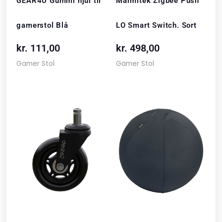
GEAR4U Gummi hjul til
Marmitek Zigbee Push
gamerstol Blå
LO Smart Switch. Sort
kr.
111,00
kr.
498,00
Gamer Stol
Gamer Stol