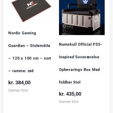
Nordic Gaming
Numskull Official PS5-
Guardian – Stolemåtte
Inspired Soveværelse
– 120 x 100 cm – sort
Opbevarings Box Med
– ramme: rød
kr.
384,00
foldbar Stol
Gamer Stol
kr.
435,00
Gamer Stol