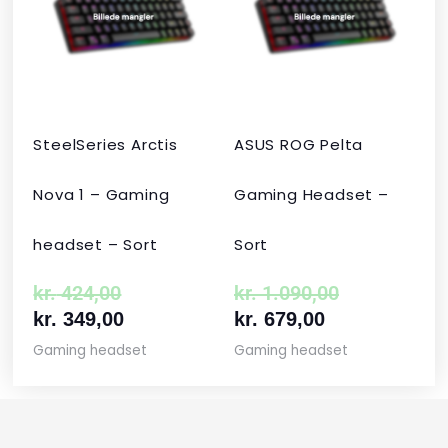
var:
er:
er:
var:
kr. 424,00.
kr. 349,00.
kr. 679,00.
kr. 1.090,00
SteelSeries Arctis
ASUS ROG Pelta
Nova 1 – Gaming
Gaming Headset –
headset – Sort
Sort
kr.
424,00
kr.
1.090,00
kr.
349,00
kr.
679,00
Gaming headset
Gaming headset