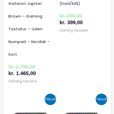
Gateron Jupiter
(hvid/blå)
kr.
599,00
Brown – Gaming
kr.
399,00
Tastatur – Uden
Gaming headset
Numpad – Nordisk –
Sort
kr.
2.190,00
kr.
1.465,00
Gaming tastatur
Den
Den
Den
Den
Tilbud!
Tilbud!
oprindelige
aktuelle
aktuelle
oprindelige
pris
pris
pris
pris