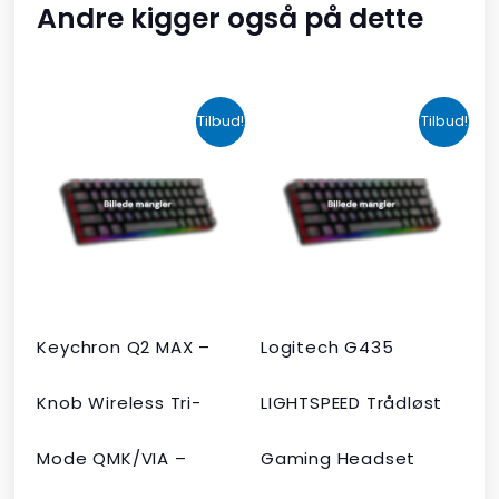
Andre kigger også på dette
Den
Den
Den
Den
Tilbud!
Tilbud!
oprindelige
aktuelle
oprindelige
aktuelle
pris
pris
pris
pris
var:
er:
var:
er:
kr. 2.190,00.
kr. 1.465,00.
kr. 599,00.
kr. 399,00.
Keychron Q2 MAX –
Logitech G435
Knob Wireless Tri-
LIGHTSPEED Trådløst
Mode QMK/VIA –
Gaming Headset