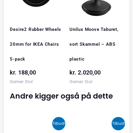
Desire2 Rubber Wheels
Unilux Moove Taburet,
20mm for IKEA Chairs
sort Skammel – ABS
5-pack
plastic
kr.
188,00
kr.
2.020,00
Gamer Stol
Gamer Stol
Andre kigger også på dette
Den
Den
Den
Den
Tilbud!
Tilbud!
oprindelige
aktuelle
oprindelige
aktuelle