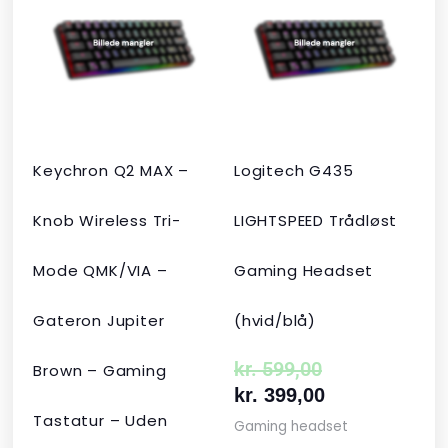
pris
pris
pris
pris
var:
er:
var:
er:
kr. 2.190,00.
kr. 1.465,00.
kr. 599,00.
kr. 399,00.
Keychron Q2 MAX –
Logitech G435
Knob Wireless Tri-
LIGHTSPEED Trådløst
Mode QMK/VIA –
Gaming Headset
Gateron Jupiter
(hvid/blå)
kr.
599,00
Brown – Gaming
kr.
399,00
Tastatur – Uden
Gaming headset