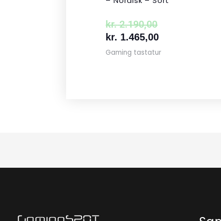
– Nordisk – Sort
kr.
2.190,00
kr.
1.465,00
Gaming tastatur