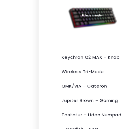
pris
pris
var:
er:
kr. 2.190,00.
kr. 1.465,00.
Keychron Q2 MAX – Knob
Wireless Tri-Mode
QMK/VIA – Gateron
Jupiter Brown – Gaming
Tastatur – Uden Numpad