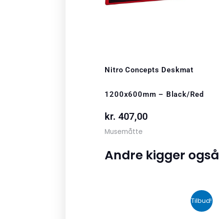
Nitro Concepts Deskmat
1200x600mm – Black/Red
kr.
407,00
Musemåtte
Andre kigger også
Den
Den
Tilbud!
oprindelige
aktuelle