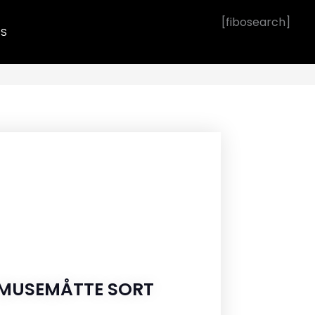
[fibosearch]
OS
 MUSEMÅTTE SORT