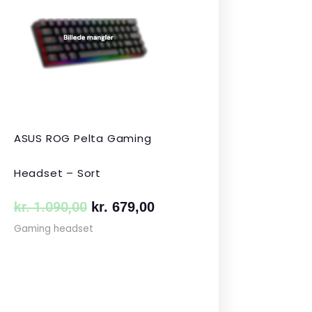
s
pris
pris
var:
er:
 349,00.
kr. 1.090,00.
kr. 679,00.
ASUS ROG Pelta Gaming
Headset – Sort
kr.
1.090,00
kr.
679,00
Gaming headset