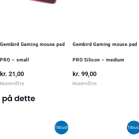
Gembird Gaming mouse pad
Gembird Gaming mouse pad
PRO – small
PRO Silicon – medium
kr.
21,00
kr.
99,00
Musemåtte
Musemåtte
 på dette
Den
Den
Den
De
Tilbud!
Tilbud
oprindelige
aktuelle
oprindelige
akt