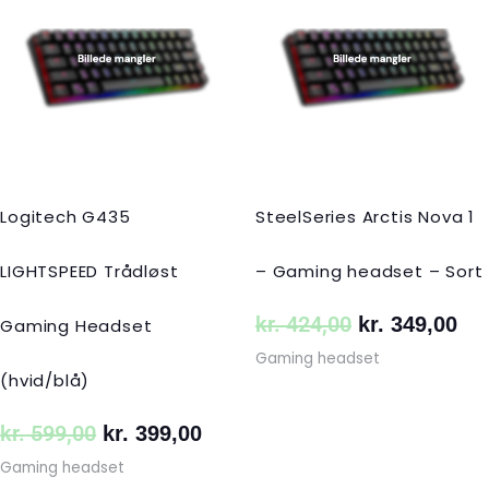
pris
pris
pris
pri
var:
er:
var:
er:
kr. 599,00.
kr. 399,00.
kr. 424,00.
kr.
Logitech G435
SteelSeries Arctis Nova 1
LIGHTSPEED Trådløst
– Gaming headset – Sort
kr.
424,00
kr.
349,00
Gaming Headset
Gaming headset
(hvid/blå)
kr.
599,00
kr.
399,00
Gaming headset