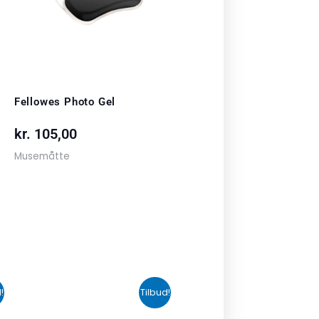
Fellowes Photo Gel
kr.
105,00
Musemåtte
n
Den
Den
!
Tilbud!
uelle
oprindelige
aktuelle