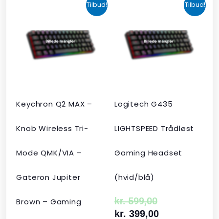
Den
Den
Den
Den
Tilbud!
Tilbud!
oprindelige
aktuelle
oprindelige
aktuelle
pris
pris
pris
pris
var:
er:
var:
er:
kr. 2.190,00.
kr. 1.465,00.
kr. 599,00.
kr. 399,00.
Keychron Q2 MAX –
Logitech G435
Knob Wireless Tri-
LIGHTSPEED Trådløst
Mode QMK/VIA –
Gaming Headset
Gateron Jupiter
(hvid/blå)
kr.
599,00
Brown – Gaming
kr.
399,00