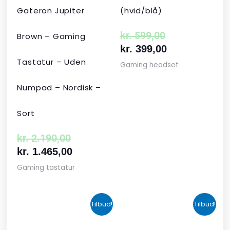
Gateron Jupiter
(hvid/blå)
kr.
599,00
Brown – Gaming
kr.
399,00
Tastatur – Uden
Gaming headset
Numpad – Nordisk –
Sort
kr.
2.190,00
kr.
1.465,00
Gaming tastatur
Den
Den
Den
Den
Tilbud!
Tilbud!
oprindelige
aktuelle
aktuelle
oprindelige
pris
pris
pris
pris