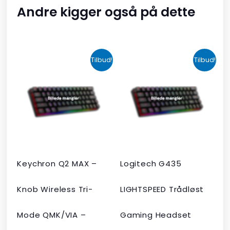
Andre kigger også på dette
Den
Den
Den
Den
Tilbud!
Tilbud!
oprindelige
aktuelle
oprindelige
aktuelle
pris
pris
pris
pris
var:
er:
var:
er:
kr. 2.190,00.
kr. 1.465,00.
kr. 599,00.
kr. 399,00.
Keychron Q2 MAX –
Logitech G435
Knob Wireless Tri-
LIGHTSPEED Trådløst
Mode QMK/VIA –
Gaming Headset