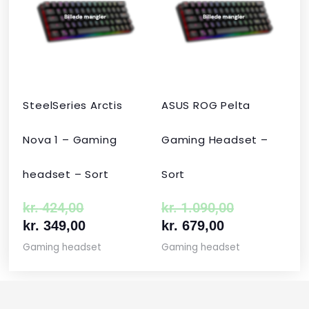
var:
er:
er:
var:
kr. 424,00.
kr. 349,00.
kr. 679,00.
kr. 1.090,00
SteelSeries Arctis
ASUS ROG Pelta
Nova 1 – Gaming
Gaming Headset –
headset – Sort
Sort
kr.
424,00
kr.
1.090,00
kr.
349,00
kr.
679,00
Gaming headset
Gaming headset