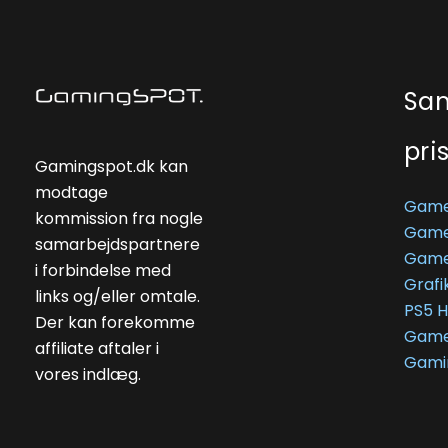
Sa
pri
Gamingspot.dk kan
modtage
Game
kommission fra nogle
Game
samarbejdspartnere
Game
i forbindelse med
Grafi
links og/eller omtale.
PS5 
Der kan forekomme
Game
affiliate aftaler i
Gami
vores indlæg.