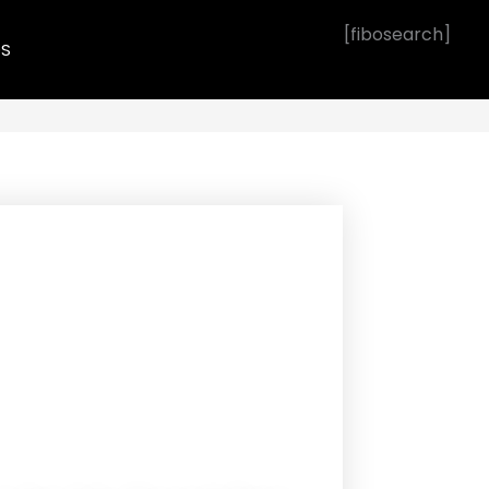
[fibosearch]
OS