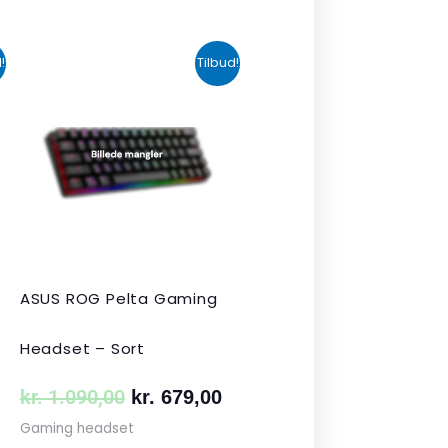
n
Den
Den
!
Tilbud!
uelle
oprindelige
aktuelle
s
pris
pris
var:
er:
 349,00.
kr. 1.090,00.
kr. 679,00.
ASUS ROG Pelta Gaming
Headset – Sort
kr.
1.090,00
kr.
679,00
Gaming headset