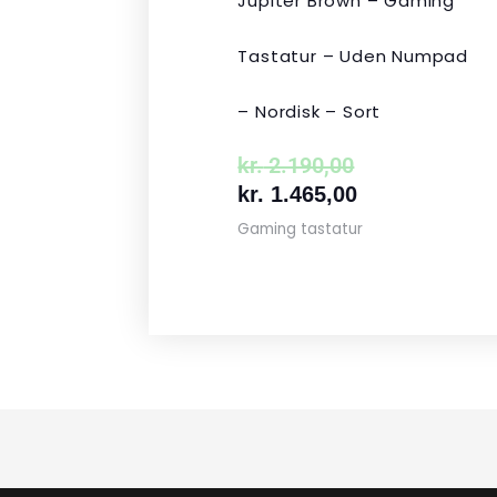
Jupiter Brown – Gaming
Tastatur – Uden Numpad
– Nordisk – Sort
kr.
2.190,00
kr.
1.465,00
Gaming tastatur