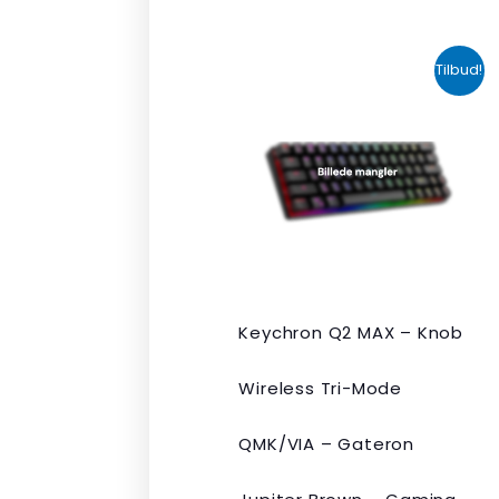
Den
Den
Tilbud!
oprindelige
aktuelle
pris
pris
var:
er:
kr. 2.190,00.
kr. 1.465,00.
Keychron Q2 MAX – Knob
Wireless Tri-Mode
QMK/VIA – Gateron