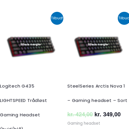
Den
Den
Den
De
Tilbud!
Tilbud
oprindelige
aktuelle
oprindelige
akt
pris
pris
pris
pri
var:
er:
var:
er:
kr. 599,00.
kr. 399,00.
kr. 424,00.
kr.
Logitech G435
SteelSeries Arctis Nova 1
LIGHTSPEED Trådløst
– Gaming headset – Sort
kr.
424,00
kr.
349,00
Gaming Headset
Gaming headset