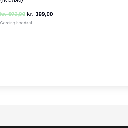
(hvid/blå)
kr.
599,00
kr.
399,00
Gaming headset