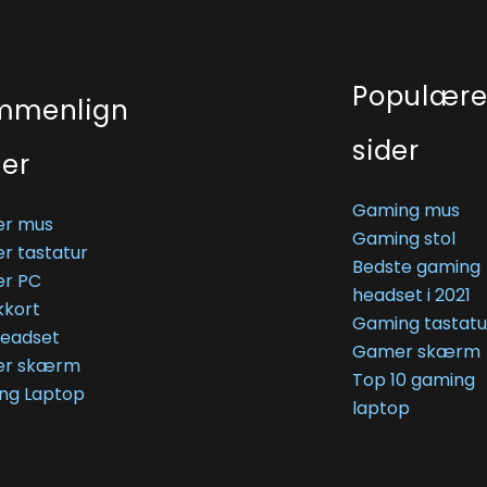
Populær
mmenlign
sider
ser
Gaming mus
r mus
Gaming stol
r tastatur
Bedste gaming
r PC
headset i 2021
kkort
Gaming tastatu
Headset
Gamer skærm
r skærm
Top 10 gaming
ng Laptop
laptop