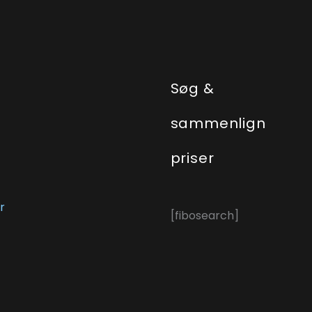
e
Søg &
sammenlign
priser
r
[fibosearch]