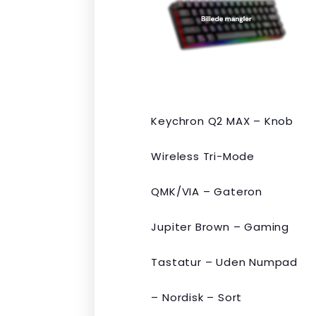
var:
er:
kr. 2.190,00.
kr. 1.465,00.
Keychron Q2 MAX – Knob
Wireless Tri-Mode
QMK/VIA – Gateron
Jupiter Brown – Gaming
Tastatur – Uden Numpad
– Nordisk – Sort