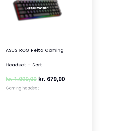
var:
er:
 349,00.
kr. 1.090,00.
kr. 679,00.
ASUS ROG Pelta Gaming
Headset – Sort
kr.
1.090,00
kr.
679,00
Gaming headset