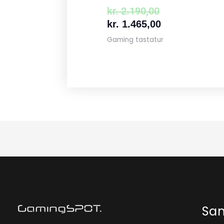
kr.
2.190,00
kr.
1.465,00
Gaming tastatur
Sa