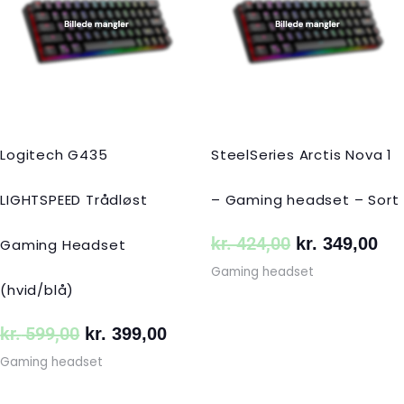
var:
er:
var:
er:
kr. 599,00.
kr. 399,00.
kr. 424,00.
kr.
Logitech G435
SteelSeries Arctis Nova 1
LIGHTSPEED Trådløst
– Gaming headset – Sort
kr.
424,00
kr.
349,00
Gaming Headset
Gaming headset
(hvid/blå)
kr.
599,00
kr.
399,00
Gaming headset