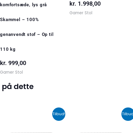
kr.
1.998,00
komfortsæde, lys grå
Gamer Stol
Skammel – 100%
genanvendt stof – Op til
110 kg
kr.
999,00
Gamer Stol
 på dette
Den
Den
Den
De
Tilbud!
Tilbud
oprindelige
aktuelle
oprindelige
akt
pris
pris
pris
pri