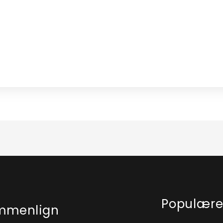
Populær
mmenlign