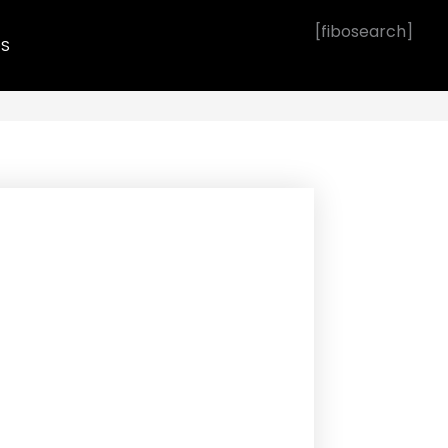
[fibosearch]
OS