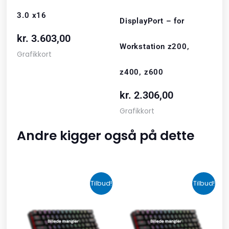
3.0 x16
DisplayPort – for
kr.
3.603,00
Workstation z200,
Grafikkort
z400, z600
kr.
2.306,00
Grafikkort
Andre kigger også på dette
Den
Den
Den
Den
Tilbud!
Tilbud!
oprindelige
aktuelle
oprindelige
aktuelle
pris
pris
pris
pris
var:
er:
var:
er: