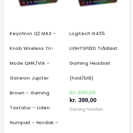
kr. 2.190,00.
kr. 1.465,00.
kr. 599,00.
kr. 399,00.
Keychron Q2 MAX –
Logitech G435
Knob Wireless Tri-
LIGHTSPEED Trådløst
Mode QMK/VIA –
Gaming Headset
Gateron Jupiter
(hvid/blå)
kr.
599,00
Brown – Gaming
kr.
399,00
Tastatur – Uden
Gaming headset
Numpad – Nordisk –