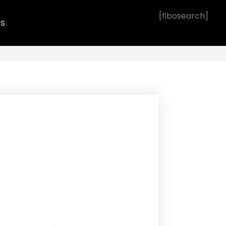
[fibosearch]
OS