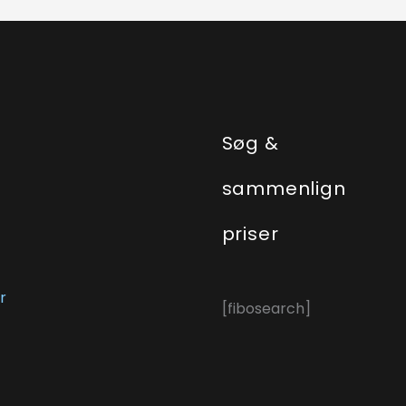
e
Søg &
sammenlign
priser
r
[fibosearch]