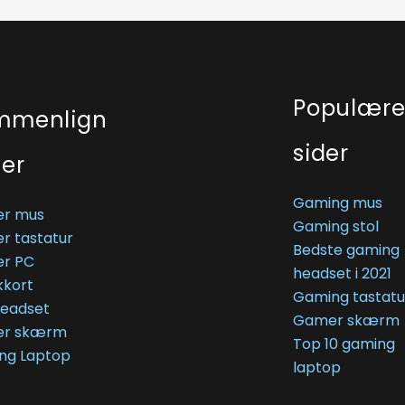
Populær
mmenlign
sider
ser
Gaming mus
r mus
Gaming stol
r tastatur
Bedste gaming
r PC
headset i 2021
kkort
Gaming tastatu
Headset
Gamer skærm
r skærm
Top 10 gaming
ng Laptop
laptop