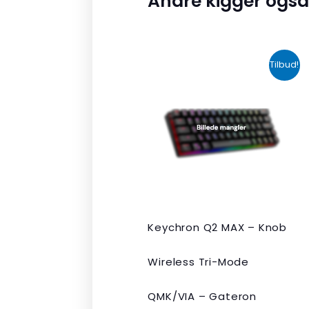
Andre kigger også
Den
Den
Tilbud!
oprindelige
aktuelle
pris
pris
var:
er:
kr. 2.190,00.
kr. 1.465,00.
Keychron Q2 MAX – Knob
Wireless Tri-Mode
QMK/VIA – Gateron