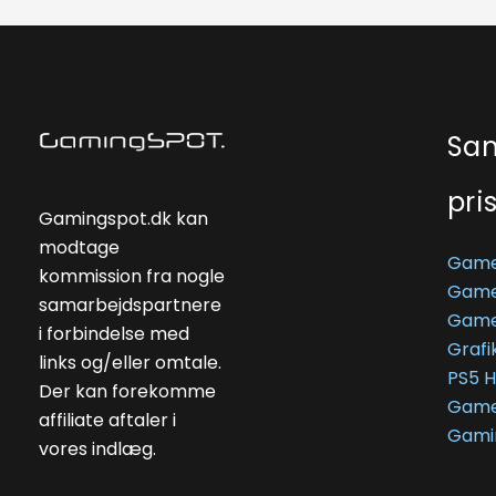
Sa
pri
Gamingspot.dk kan
modtage
Game
kommission fra nogle
Game
samarbejdspartnere
Game
i forbindelse med
Grafi
links og/eller omtale.
PS5 
Der kan forekomme
Game
affiliate aftaler i
Gami
vores indlæg.