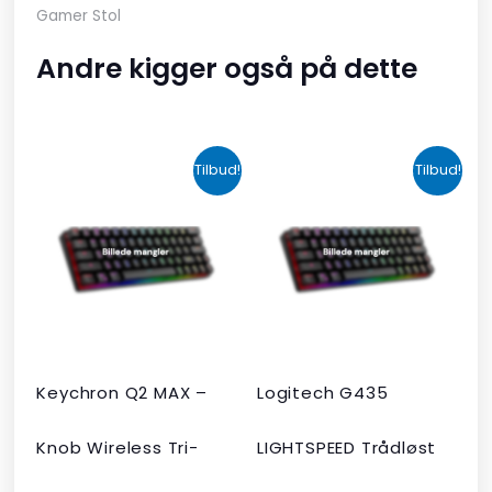
Gamer Stol
Andre kigger også på dette
Den
Den
Den
Den
Tilbud!
Tilbud!
oprindelige
aktuelle
oprindelige
aktuelle
pris
pris
pris
pris
var:
er:
var:
er:
kr. 2.190,00.
kr. 1.465,00.
kr. 599,00.
kr. 399,00.
Keychron Q2 MAX –
Logitech G435
Knob Wireless Tri-
LIGHTSPEED Trådløst