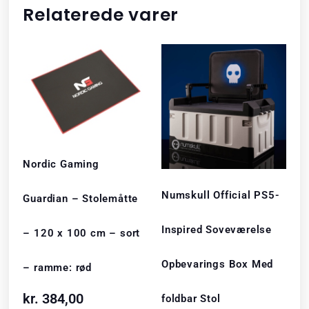
Relaterede varer
Nordic Gaming
Numskull Official PS5-
Guardian – Stolemåtte
Inspired Soveværelse
– 120 x 100 cm – sort
Opbevarings Box Med
– ramme: rød
kr.
384,00
foldbar Stol