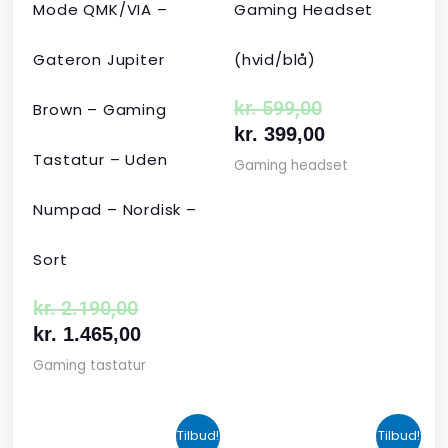
Mode QMK/VIA –
Gaming Headset
Gateron Jupiter
(hvid/blå)
kr.
599,00
Brown – Gaming
kr.
399,00
Tastatur – Uden
Gaming headset
Numpad – Nordisk –
Sort
kr.
2.190,00
kr.
1.465,00
Gaming tastatur
Den
Den
Den
Den
Tilbud!
Tilbud!