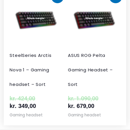
oprindelige
aktuelle
aktuelle
oprindelige
pris
pris
pris
pris
var:
er:
er:
var:
kr. 424,00.
kr. 349,00.
kr. 679,00.
kr. 1.090,00
SteelSeries Arctis
ASUS ROG Pelta
Nova 1 – Gaming
Gaming Headset –
headset – Sort
Sort
kr.
424,00
kr.
1.090,00
kr.
349,00
kr.
679,00
Gaming headset
Gaming headset