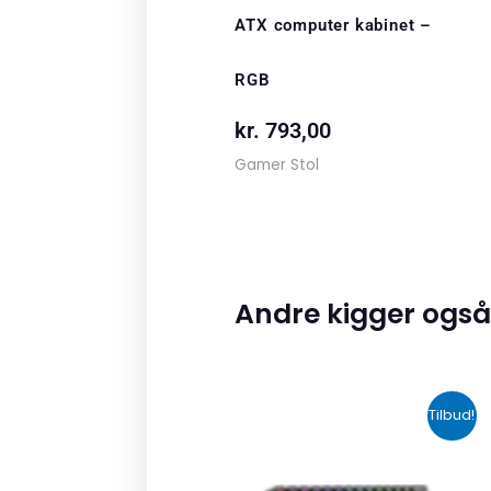
ATX computer kabinet –
RGB
kr.
793,00
Gamer Stol
Andre kigger også
Den
Den
Tilbud!
oprindelige
aktuelle
pris
pris