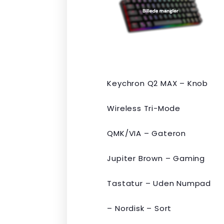
var:
er:
kr. 2.190,00.
kr. 1.465,00.
Keychron Q2 MAX – Knob
Wireless Tri-Mode
QMK/VIA – Gateron
Jupiter Brown – Gaming
Tastatur – Uden Numpad
– Nordisk – Sort