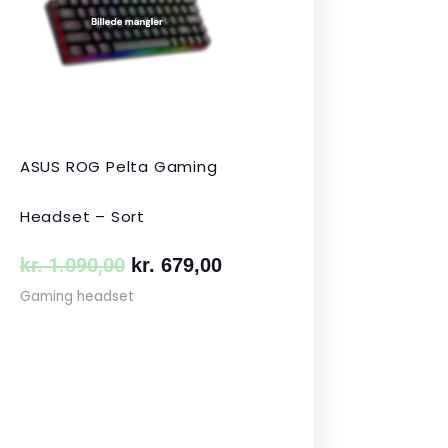
var:
er:
 349,00.
kr. 1.090,00.
kr. 679,00.
ASUS ROG Pelta Gaming
Headset – Sort
kr.
1.090,00
kr.
679,00
Gaming headset