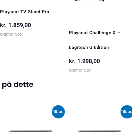
Playseat TV Stand Pro
kr.
1.859,00
Playseat Challenge X –
Gamer Stol
Logitech G Edition
kr.
1.998,00
Gamer Stol
 på dette
Den
Den
Den
De
Tilbud!
Tilbud
oprindelige
aktuelle
oprindelige
akt
pris
pris
pris
pri