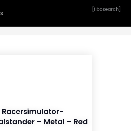
[fibosearch]
OS
– Racersimulator-
alstander – Metal – Rød