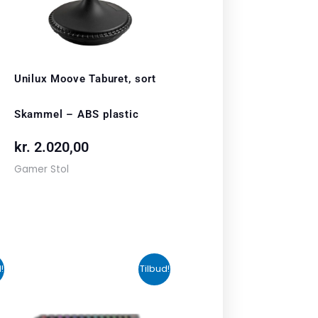
Unilux Moove Taburet, sort
Skammel – ABS plastic
kr.
2.020,00
Gamer Stol
n
Den
Den
!
Tilbud!
uelle
oprindelige
aktuelle
s
pris
pris