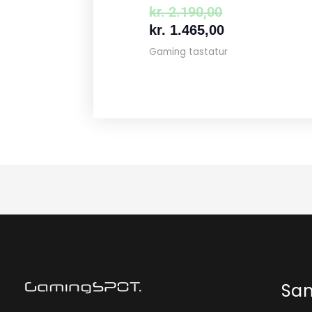
kr.
2.190,00
kr.
1.465,00
Gaming tastatur
Sa