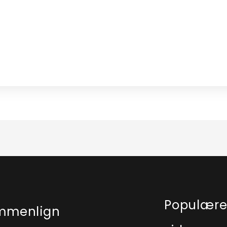
Populær
mmenlign