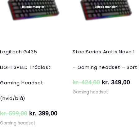
var:
er:
var:
er:
kr. 599,00.
kr. 399,00.
kr. 424,00.
kr.
Logitech G435
SteelSeries Arctis Nova 1
LIGHTSPEED Trådløst
– Gaming headset – Sort
kr.
424,00
kr.
349,00
Gaming Headset
Gaming headset
(hvid/blå)
kr.
599,00
kr.
399,00
Gaming headset