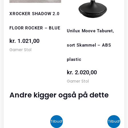
XROCKER SHADOW 2.0
FLOOR ROCKER – BLUE
Unilux Moove Taburet,
kr.
1.021,00
sort Skammel – ABS
Gamer Stol
plastic
kr.
2.020,00
Gamer Stol
Andre kigger også på dette
Den
Den
Den
Den
Tilbud!
Tilbud!
oprindelige
aktuelle
oprindelige
aktuelle