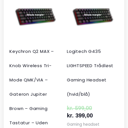
pris
pris
pris
pris
var:
er:
var:
er:
kr. 2.190,00.
kr. 1.465,00.
kr. 599,00.
kr. 399,00.
Keychron Q2 MAX –
Logitech G435
Knob Wireless Tri-
LIGHTSPEED Trådløst
Mode QMK/VIA –
Gaming Headset
Gateron Jupiter
(hvid/blå)
kr.
599,00
Brown – Gaming
kr.
399,00
Tastatur – Uden
Gaming headset