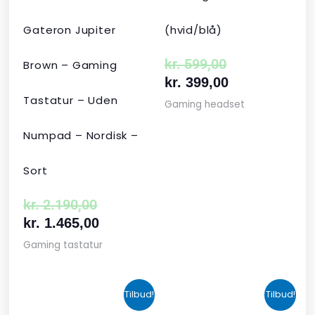
Gateron Jupiter
(hvid/blå)
kr.
599,00
Brown – Gaming
kr.
399,00
Tastatur – Uden
Gaming headset
Numpad – Nordisk –
Sort
kr.
2.190,00
kr.
1.465,00
Gaming tastatur
Den
Den
Den
Den
Tilbud!
Tilbud!
oprindelige
aktuelle
aktuelle
oprindelige