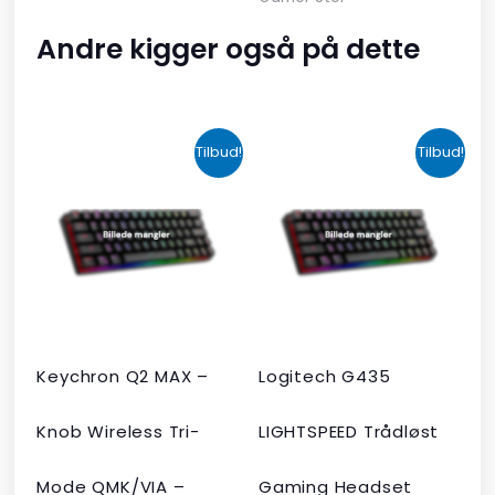
Andre kigger også på dette
Den
Den
Den
Den
Tilbud!
Tilbud!
oprindelige
aktuelle
oprindelige
aktuelle
pris
pris
pris
pris
var:
er:
var:
er:
kr. 2.190,00.
kr. 1.465,00.
kr. 599,00.
kr. 399,00.
Keychron Q2 MAX –
Logitech G435
Knob Wireless Tri-
LIGHTSPEED Trådløst
Mode QMK/VIA –
Gaming Headset