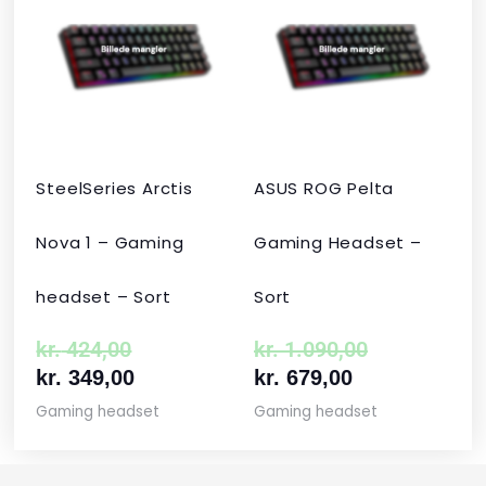
pris
pris
pris
pris
var:
er:
er:
var:
kr. 424,00.
kr. 349,00.
kr. 679,00.
kr. 1.090,00
SteelSeries Arctis
ASUS ROG Pelta
Nova 1 – Gaming
Gaming Headset –
headset – Sort
Sort
kr.
424,00
kr.
1.090,00
kr.
349,00
kr.
679,00
Gaming headset
Gaming headset