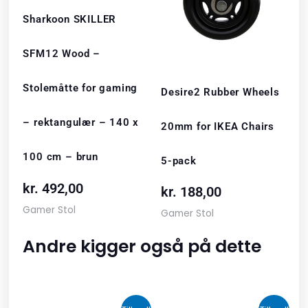
Sharkoon SKILLER
SFM12 Wood –
Stolemåtte for gaming
Desire2 Rubber Wheels
– rektangulær – 140 x
20mm for IKEA Chairs
100 cm – brun
5-pack
kr.
492,00
kr.
188,00
Gamer Stol
Gamer Stol
Andre kigger også på dette
Den
Den
Den
Den