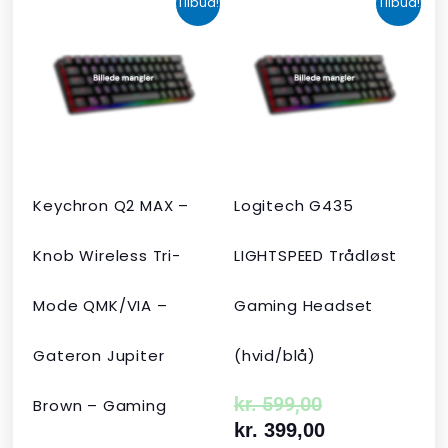
Tilbud!
Tilbud!
oprindelige
aktuelle
oprindelige
aktuelle
pris
pris
pris
pris
var:
er:
var:
er:
kr. 2.190,00.
kr. 1.465,00.
kr. 599,00.
kr. 399,00.
Keychron Q2 MAX –
Logitech G435
Knob Wireless Tri-
LIGHTSPEED Trådløst
Mode QMK/VIA –
Gaming Headset
Gateron Jupiter
(hvid/blå)
kr.
599,00
Brown – Gaming
kr.
399,00