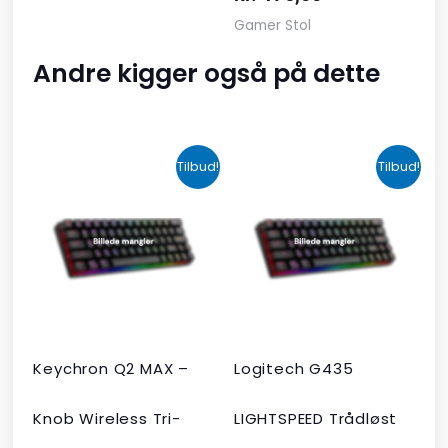
Gamer Stol
Andre kigger også på dette
Den
Den
Den
Den
Tilbud!
Tilbud!
oprindelige
aktuelle
oprindelige
aktuelle
pris
pris
pris
pris
var:
er:
var:
er:
kr. 2.190,00.
kr. 1.465,00.
kr. 599,00.
kr. 399,00.
Keychron Q2 MAX –
Logitech G435
Knob Wireless Tri-
LIGHTSPEED Trådløst