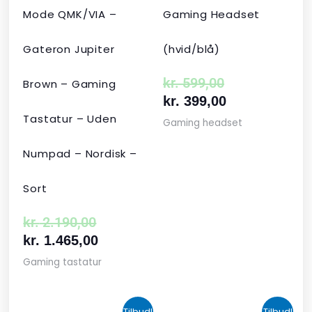
Mode QMK/VIA –
Gaming Headset
Gateron Jupiter
(hvid/blå)
kr.
599,00
Brown – Gaming
kr.
399,00
Tastatur – Uden
Gaming headset
Numpad – Nordisk –
Sort
kr.
2.190,00
kr.
1.465,00
Gaming tastatur
Den
Den
Den
Den
Tilbud!
Tilbud!