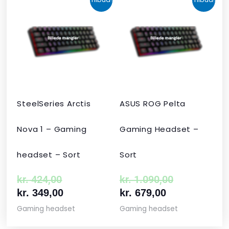
oprindelige
aktuelle
aktuelle
oprindelige
pris
pris
pris
pris
var:
er:
er:
var:
kr. 424,00.
kr. 349,00.
kr. 679,00.
kr. 1.090,00
SteelSeries Arctis
ASUS ROG Pelta
Nova 1 – Gaming
Gaming Headset –
headset – Sort
Sort
kr.
424,00
kr.
1.090,00
kr.
349,00
kr.
679,00
Gaming headset
Gaming headset