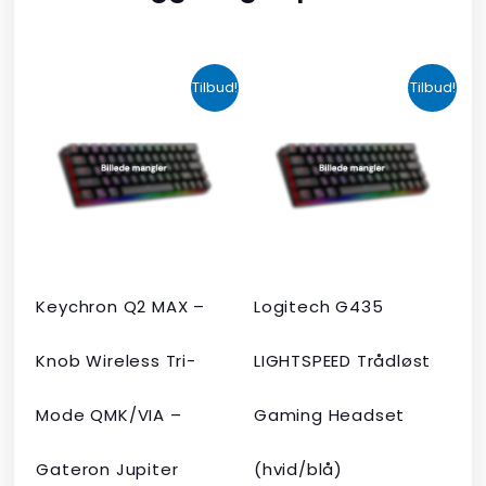
Den
Den
Den
Den
Tilbud!
Tilbud!
oprindelige
aktuelle
oprindelige
aktuelle
pris
pris
pris
pris
var:
er:
var:
er:
kr. 2.190,00.
kr. 1.465,00.
kr. 599,00.
kr. 399,00.
Keychron Q2 MAX –
Logitech G435
Knob Wireless Tri-
LIGHTSPEED Trådløst
Mode QMK/VIA –
Gaming Headset
Gateron Jupiter
(hvid/blå)