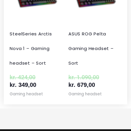
kr. 424,00.
kr. 349,00.
kr. 679,00.
kr. 1.090,00
SteelSeries Arctis
ASUS ROG Pelta
Nova 1 – Gaming
Gaming Headset –
headset – Sort
Sort
kr.
424,00
kr.
1.090,00
kr.
349,00
kr.
679,00
Gaming headset
Gaming headset