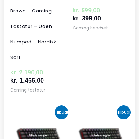
kr.
599,00
Brown – Gaming
kr.
399,00
Tastatur – Uden
Gaming headset
Numpad – Nordisk –
Sort
kr.
2.190,00
kr.
1.465,00
Gaming tastatur
Den
Den
Den
Den
Tilbud!
Tilbud!
oprindelige
aktuelle
aktuelle
oprindelige
pris
pris
pris
pris
var:
er:
er:
var: