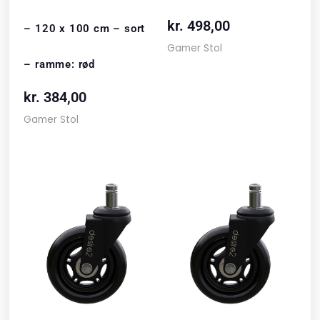
kr.
498,00
– 120 x 100 cm – sort
Gamer Stol
– ramme: rød
kr.
384,00
Gamer Stol