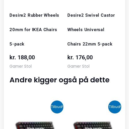
Desire2 Rubber Wheels
Desire2 Swivel Castor
20mm for IKEA Chairs
Wheels Universal
5-pack
Chairs 22mm 5-pack
kr.
188,00
kr.
176,00
Gamer Stol
Gamer Stol
Andre kigger også på dette
Den
Den
Den
Den
Tilbud!
Tilbud!
oprindelige
aktuelle
oprindelige
aktuelle
pris
pris
pris
pris
var:
er:
var:
er: