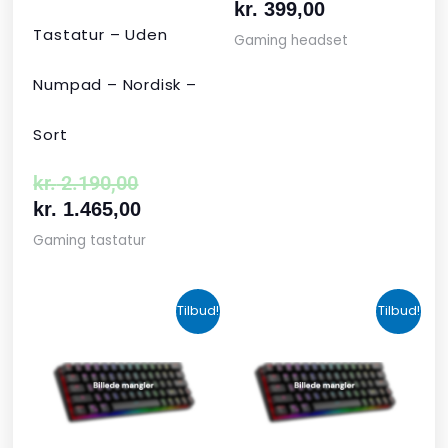
kr.
399,00
Tastatur – Uden
Gaming headset
Numpad – Nordisk –
Sort
kr.
2.190,00
kr.
1.465,00
Gaming tastatur
Den
Den
Den
Den
Tilbud!
Tilbud!
oprindelige
aktuelle
aktuelle
oprindelige
pris
pris
pris
pris
var:
er:
er:
var:
kr. 424,00.
kr. 349,00.
kr. 679,00.
kr. 1.090,00