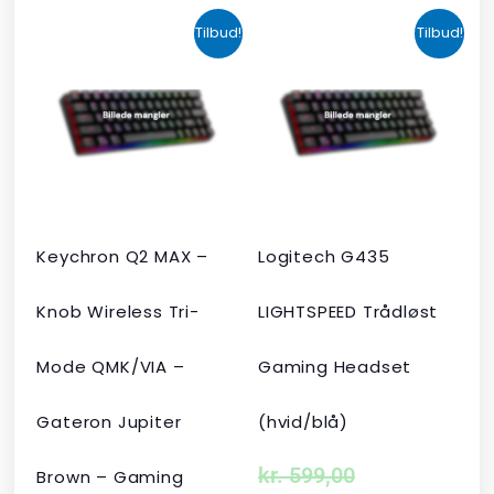
Den
Den
Den
Den
Tilbud!
Tilbud!
oprindelige
aktuelle
oprindelige
aktuelle
pris
pris
pris
pris
var:
er:
var:
er:
kr. 2.190,00.
kr. 1.465,00.
kr. 599,00.
kr. 399,00.
Keychron Q2 MAX –
Logitech G435
Knob Wireless Tri-
LIGHTSPEED Trådløst
Mode QMK/VIA –
Gaming Headset
Gateron Jupiter
(hvid/blå)
kr.
599,00
Brown – Gaming