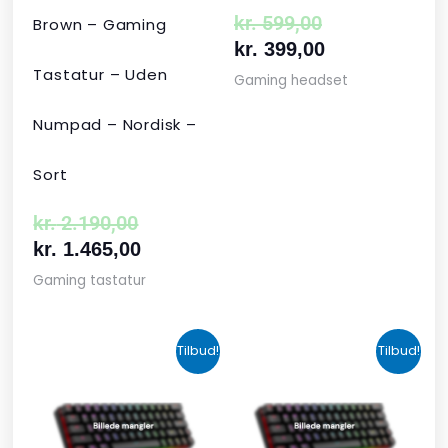
kr.
599,00
Brown – Gaming
kr.
399,00
Tastatur – Uden
Gaming headset
Numpad – Nordisk –
Sort
kr.
2.190,00
kr.
1.465,00
Gaming tastatur
Den
Den
Den
Den
Tilbud!
Tilbud!
oprindelige
aktuelle
aktuelle
oprindelige
pris
pris
pris
pris
var:
er:
er:
var: