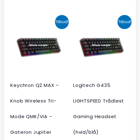
Den
Den
Den
Den
Tilbud!
Tilbud!
oprindelige
aktuelle
oprindelige
aktuelle
pris
pris
pris
pris
var:
er:
var:
er:
kr. 2.190,00.
kr. 1.465,00.
kr. 599,00.
kr. 399,00.
Keychron Q2 MAX –
Logitech G435
Knob Wireless Tri-
LIGHTSPEED Trådløst
Mode QMK/VIA –
Gaming Headset
Gateron Jupiter
(hvid/blå)