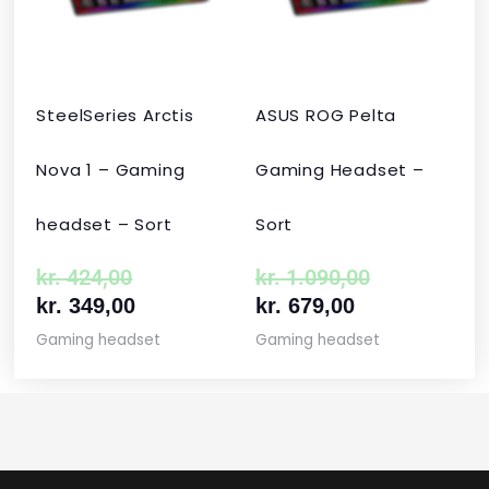
kr. 424,00.
kr. 349,00.
kr. 679,00.
kr. 1.090,00
SteelSeries Arctis
ASUS ROG Pelta
Nova 1 – Gaming
Gaming Headset –
headset – Sort
Sort
kr.
424,00
kr.
1.090,00
kr.
349,00
kr.
679,00
Gaming headset
Gaming headset