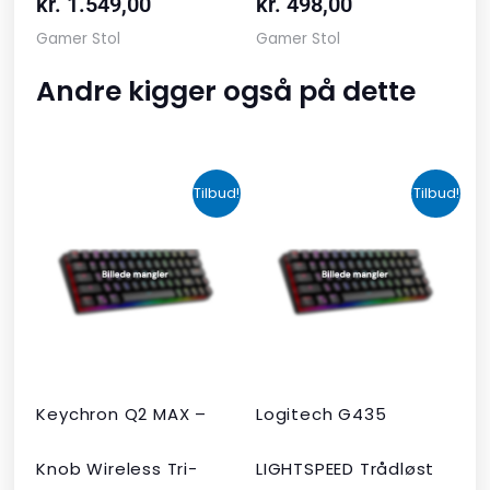
kr.
1.549,00
kr.
498,00
Gamer Stol
Gamer Stol
Andre kigger også på dette
Den
Den
Den
Den
Tilbud!
Tilbud!
oprindelige
aktuelle
oprindelige
aktuelle
pris
pris
pris
pris
var:
er:
var:
er:
kr. 2.190,00.
kr. 1.465,00.
kr. 599,00.
kr. 399,00.
Keychron Q2 MAX –
Logitech G435
Knob Wireless Tri-
LIGHTSPEED Trådløst