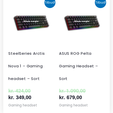
Den
Den
Den
Den
Tilbud!
Tilbud!
oprindelige
aktuelle
aktuelle
oprindelige
pris
pris
pris
pris
var:
er:
er:
var:
kr. 424,00.
kr. 349,00.
kr. 679,00.
kr. 1.090,00
SteelSeries Arctis
ASUS ROG Pelta
Nova 1 – Gaming
Gaming Headset –
headset – Sort
Sort
kr.
424,00
kr.
1.090,00
kr.
349,00
kr.
679,00
Gaming headset
Gaming headset