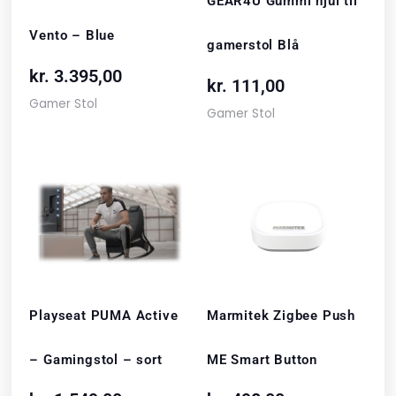
GEAR4U Gummi hjul til
Vento – Blue
gamerstol Blå
kr.
3.395,00
kr.
111,00
Gamer Stol
Gamer Stol
Playseat PUMA Active
Marmitek Zigbee Push
– Gamingstol – sort
ME Smart Button